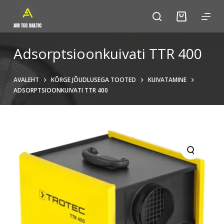
S
k
i
p
Adsorptsioonkuivati ​​TTR 400
t
o
AVALEHT
KÕRGE JÕUDLUSEGA TOOTED
KUIVATAMINE
c
ADSORPTSIOONKUIVATI ​​TTR 400
o
n
t
e
n
t