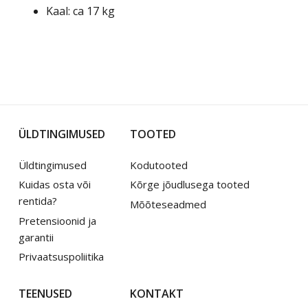
Kaal: ca 17 kg
ÜLDTINGIMUSED
TOOTED
Üldtingimused
Kodutooted
Kuidas osta või
Kõrge jõudlusega tooted
rentida?
Mõõteseadmed
Pretensioonid ja
garantii
Privaatsuspoliitika
TEENUSED
KONTAKT