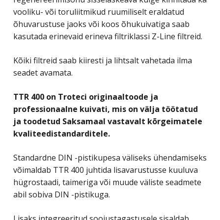
vooliku- või toruliitmikud ruumiliselt eraldatud
õhuvarustuse jaoks või koos õhukuivatiga saab
kasutada erinevaid erineva filtriklassi Z-Line filtreid.
Kõiki filtreid saab kiiresti ja lihtsalt vahetada ilma
seadet avamata.
TTR 400 on Troteci originaaltoode ja
professionaalne kuivati, mis on välja töötatud
ja toodetud Saksamaal vastavalt kõrgeimatele
kvaliteedistandarditele.
Standardne DIN -pistikupesa väliseks ühendamiseks
võimaldab TTR 400 juhtida lisavarustusse kuuluva
hügrostaadi, taimeriga või muude väliste seadmete
abil sobiva DIN -pistikuga.
Lisaks integreeritud soojustagastusele sisaldab