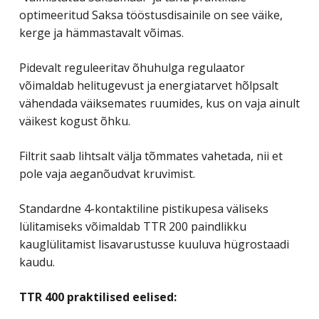
optimeeritud Saksa tööstusdisainile on see väike,
kerge ja hämmastavalt võimas.
Pidevalt reguleeritav õhuhulga regulaator
võimaldab helitugevust ja energiatarvet hõlpsalt
vähendada väiksemates ruumides, kus on vaja ainult
väikest kogust õhku.
Filtrit saab lihtsalt välja tõmmates vahetada, nii et
pole vaja aeganõudvat kruvimist.
Standardne 4-kontaktiline pistikupesa väliseks
lülitamiseks võimaldab TTR 200 paindlikku
kauglülitamist lisavarustusse kuuluva hügrostaadi
kaudu.
TTR 400 praktilised eelised: