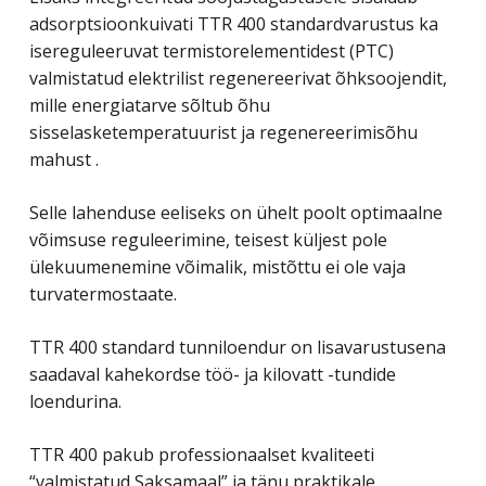
adsorptsioonkuivati ​​TTR 400 standardvarustus ka
isereguleeruvat termistorelementidest (PTC)
valmistatud elektrilist regenereerivat õhksoojendit,
mille energiatarve sõltub õhu
sisselasketemperatuurist ja regenereerimisõhu
mahust .
Selle lahenduse eeliseks on ühelt poolt optimaalne
võimsuse reguleerimine, teisest küljest pole
ülekuumenemine võimalik, mistõttu ei ole vaja
turvatermostaate.
TTR 400 standard tunniloendur on lisavarustusena
saadaval kahekordse töö- ja kilovatt -tundide
loendurina.
TTR 400 pakub professionaalset kvaliteeti
“valmistatud Saksamaal” ja tänu praktikale