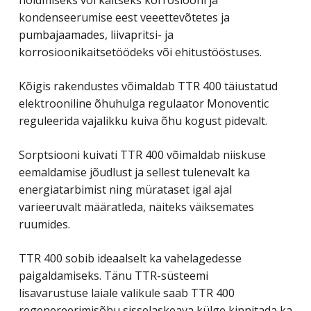
kondenseerumise eest veeettevõtetes ja
pumbajaamades, liivapritsi- ja
korrosioonikaitsetöödeks või ehitustööstuses.
Kõigis rakendustes võimaldab TTR 400 täiustatud
elektrooniline õhuhulga regulaator Monoventic
reguleerida vajalikku kuiva õhu kogust pidevalt.
Sorptsiooni kuivati TTR 400 võimaldab niiskuse
eemaldamise jõudlust ja sellest tulenevalt ka
energiatarbimist ning mürataset igal ajal
varieeruvalt määratleda, näiteks väiksemates
ruumides.
TTR 400 sobib ideaalselt ka vahelagedesse
paigaldamiseks. Tänu TTR-süsteemi
lisavarustuse laiale valikule saab TTR 400
regenereerimisõhu sisselaskeava külge kinnitada ka