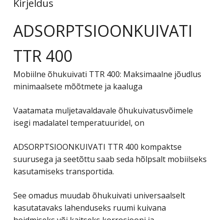
Kirjeldus
ADSORPTSIOONKUIVATI ​​
TTR 400
Mobiilne õhukuivati ​​TTR 400: Maksimaalne jõudlus
minimaalsete mõõtmete ja kaaluga
Vaatamata muljetavaldavale õhukuivatusvõimele
isegi madalatel temperatuuridel, on
ADSORPTSIOONKUIVATI ​​TTR 400 kompaktse
suurusega ja seetõttu saab seda hõlpsalt mobiilseks
kasutamiseks transportida.
See omadus muudab õhukuivati ​​universaalselt
kasutatavaks lahenduseks ruumi kuivana
hoidmiseks või kaitseks korrosiooni ja