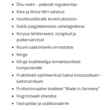
Õhu maht – pidevalt reguleeritav
Kiire ja lihtne filtri vahetus
Hooldussõbralik konstruktsioon
Sobib paigaldamiseks vahelagedesse
Korpus lehtterasest, tsingitud ja
pulbervärvitud
Ruumi säästmiseks virnastatav
Kerge
Kõrge kvaliteediga esmaklassilised
komponendid
Praktiliselt optimeeritud Saksa tööstusdisain –
kaitstud disain
Professionaalne kvaliteet “Made in Germany”
Hügrostaadi ühendus
Vastupidav ja usaldusväärne