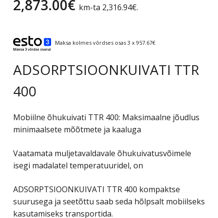
2,873.00
€
km-ta
2,316.94
€
.
Maksa kolmes võrdses osas 3 x 957.67€
ADSORPTSIOONKUIVATI ​​TTR
400
Mobiilne õhukuivati ​​TTR 400: Maksimaalne jõudlus
minimaalsete mõõtmete ja kaaluga
Vaatamata muljetavaldavale õhukuivatusvõimele
isegi madalatel temperatuuridel, on
ADSORPTSIOONKUIVATI ​​TTR 400 kompaktse
suurusega ja seetõttu saab seda hõlpsalt mobiilseks
kasutamiseks transportida.