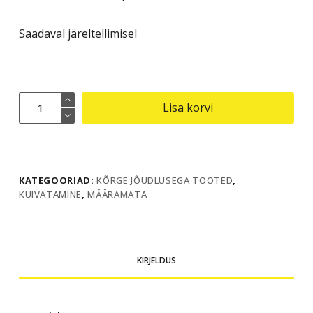
Saadaval järeltellimisel
Adsorptsioonkuivati
Lisa korvi
TTR
400
kogus
KATEGOORIAD:
KÕRGE JÕUDLUSEGA TOOTED
,
KUIVATAMINE
,
MÄÄRAMATA
KIRJELDUS