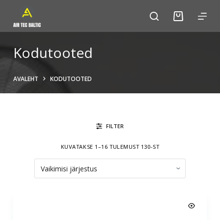
S
k
i
p
Kodutooted
t
o
AVALEHT
KODUTOOTED
c
o
n
t
FILTER
e
n
KUVATAKSE 1–16 TULEMUST 130-ST
t