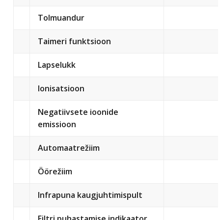
Tolmuandur
Taimeri funktsioon
Lapselukk
Ionisatsioon
Negatiivsete ioonide
emissioon
Automaatrežiim
Öörežiim
Infrapuna kaugjuhtimispult
Filtri puhastamise indikaator