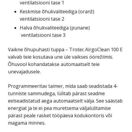
ventilatsiooni tase 1
Keskmise õhukvaliteediga (oranž)
ventilatsiooni tase 2
Halva õhukvaliteediga (punane)
ventilatsiooni tase 3
Vaikne õhupuhasti tuppa – Trotec AirgoClean 100 E
valvab teie kosutava une üle vaikses öörežiimis.
Õhuvool kohandatakse automaatselt teie
unevajadusele.
Programmeeritav taimer, mida saab seadistada 4-
tunniste sammudega, lülitab pärast seadme
eelseadistatud aega automaatselt välja. See säästab
energiat ja te ei pea muretsema väljalülitamise
pärast peale rasket tööpäeva kodukontoris või
magama minnes.