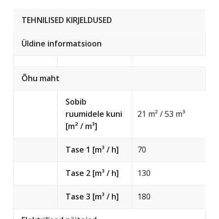
TEHNILISED KIRJELDUSED
Üldine informatsioon
Õhu maht
Sobib
ruumidele kuni
21 m² / 53 m³
[m² / m³]
Tase 1 [m³ / h]
70
Tase 2 [m³ / h]
130
Tase 3 [m³ / h]
180