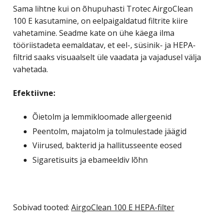
Sama lihtne kui on õhupuhasti Trotec AirgoClean
100 E kasutamine, on eelpaigaldatud filtrite kiire
vahetamine. Seadme kate on ühe käega ilma
tööriistadeta eemaldatav, et eel-, süsinik- ja HEPA-
filtrid saaks visuaalselt üle vaadata ja vajadusel välja
vahetada.
Efektiivne:
Õietolm ja lemmikloomade allergeenid
Peentolm, majatolm ja tolmulestade jäägid
Viirused, bakterid ja hallitusseente eosed
Sigaretisuits ja ebameeldiv lõhn
Sobivad tooted:
AirgoClean 100 E HEPA-filter