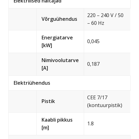
Elektrilised näitajad
220 – 240 V / 50
Võrguühendus
– 60 Hz
Energiatarve
0,045
[kW]
Nimivoolutarve
0,187
[A]
Elektriühendus
CEE 7/17
Pistik
(kontuurpistik)
Kaabli pikkus
1.8
[m]