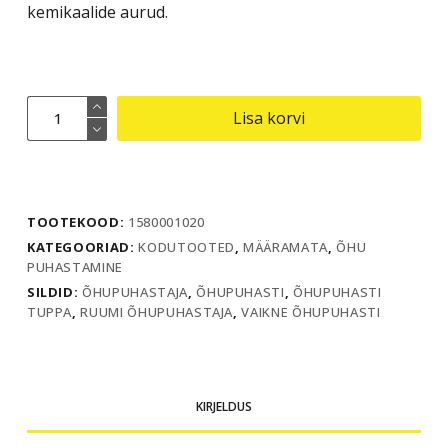
kemikaalide aurud.
Disainõhupuhasti
Lisa korvi
AirgoClean
100
E
kogus
TOOTEKOOD:
1580001020
KATEGOORIAD:
KODUTOOTED
,
MÄÄRAMATA
,
ÕHU
PUHASTAMINE
SILDID:
ÕHUPUHASTAJA
,
ÕHUPUHASTI
,
ÕHUPUHASTI
TUPPA
,
RUUMI ÕHUPUHASTAJA
,
VAIKNE ÕHUPUHASTI
KIRJELDUS