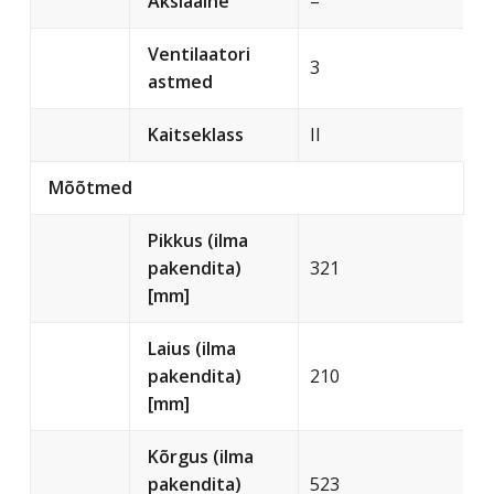
Aksiaalne
–
Ventilaatori
3
astmed
Kaitseklass
II
Mõõtmed
Pikkus (ilma
pakendita)
321
[mm]
Laius (ilma
pakendita)
210
[mm]
Kõrgus (ilma
pakendita)
523