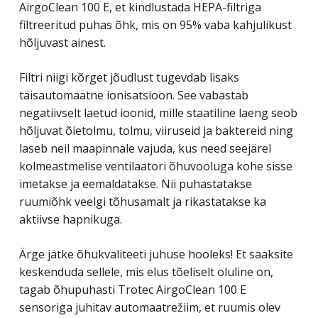
AirgoClean 100 E, et kindlustada HEPA-filtriga
filtreeritud puhas õhk, mis on 95% vaba kahjulikust
hõljuvast ainest.
Filtri niigi kõrget jõudlust tugevdab lisaks
täisautomaatne ionisatsioon. See vabastab
negatiivselt laetud ioonid, mille staatiline laeng seob
hõljuvat õietolmu, tolmu, viiruseid ja baktereid ning
laseb neil maapinnale vajuda, kus need seejärel
kolmeastmelise ventilaatori õhuvooluga kohe sisse
imetakse ja eemaldatakse. Nii puhastatakse
ruumiõhk veelgi tõhusamalt ja rikastatakse ka
aktiivse hapnikuga.
Ärge jätke õhukvaliteeti juhuse hooleks! Et saaksite
keskenduda sellele, mis elus tõeliselt oluline on,
tagab õhupuhasti Trotec AirgoClean 100 E
sensoriga juhitav automaatrežiim, et ruumis olev