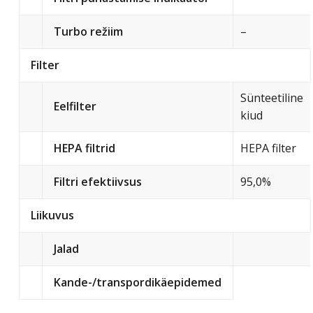
Turbo režiim
–
Filter
Sünteetiline
Eelfilter
kiud
HEPA filtrid
HEPA filter
Filtri efektiivsus
95,0%
Liikuvus
Jalad
Kande-/transpordikäepidemed