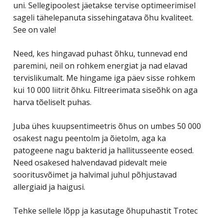
uni. Sellegipoolest jäetakse tervise optimeerimisel
sageli tähelepanuta sissehingatava õhu kvaliteet.
See on vale!
Need, kes hingavad puhast õhku, tunnevad end
paremini, neil on rohkem energiat ja nad elavad
tervislikumalt. Me hingame iga päev sisse rohkem
kui 10 000 liitrit õhku. Filtreerimata siseõhk on aga
harva tõeliselt puhas.
Juba ühes kuupsentimeetris õhus on umbes 50 000
osakest nagu peentolm ja õietolm, aga ka
patogeene nagu bakterid ja hallitusseente eosed.
Need osakesed halvendavad pidevalt meie
sooritusvõimet ja halvimal juhul põhjustavad
allergiaid ja haigusi.
Tehke sellele lõpp ja kasutage õhupuhastit Trotec