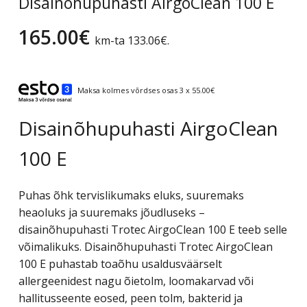
Disainõhupuhasti AirgoClean 100 E
165.00
€
km-ta
133.06
€
.
Maksa kolmes võrdses osas 3 x 55.00€
Disainõhupuhasti AirgoClean
100 E
Puhas õhk tervislikumaks eluks, suuremaks
heaoluks ja suuremaks jõudluseks –
disainõhupuhasti Trotec AirgoClean 100 E teeb selle
võimalikuks. Disainõhupuhasti Trotec AirgoClean
100 E puhastab toaõhu usaldusväärselt
allergeenidest nagu õietolm, loomakarvad või
hallitusseente eosed, peen tolm, bakterid ja