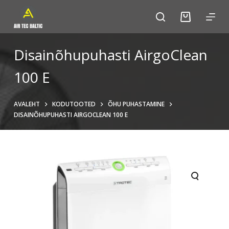
S
k
i
p
Disainõhupuhasti AirgoClean
t
100 E
o
c
o
AVALEHT
KODUTOOTED
ÕHU PUHASTAMINE
n
DISAINÕHUPUHASTI AIRGOCLEAN 100 E
t
e
n
t