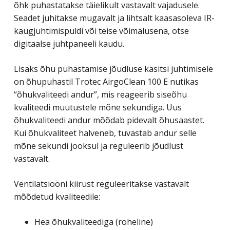
õhk puhastatakse täielikult vastavalt vajadusele.
Seadet juhitakse mugavalt ja lihtsalt kaasasoleva IR-
kaugjuhtimispuldi või teise võimalusena, otse
digitaalse juhtpaneeli kaudu.
Lisaks õhu puhastamise jõudluse käsitsi juhtimisele
on õhupuhastil Trotec AirgoClean 100 E nutikas
“õhukvaliteedi andur”, mis reageerib siseõhu
kvaliteedi muutustele mõne sekundiga. Uus
õhukvaliteedi andur mõõdab pidevalt õhusaastet.
Kui õhukvaliteet halveneb, tuvastab andur selle
mõne sekundi jooksul ja reguleerib jõudlust
vastavalt.
Ventilatsiooni kiirust reguleeritakse vastavalt
mõõdetud kvaliteedile:
Hea õhukvaliteediga (roheline)