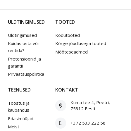
ÜLDTINGIMUSED
TOOTED
Üldtingimused
Kodutooted
Kuidas osta või
Kõrge jõudlusega tooted
rentida?
Mõõteseadmed
Pretensioonid ja
garantii
Privaatsuspoliitika
TEENUSED
KONTAKT
Kuma tee 4, Peetri,
Tööstus ja
75312 Eesti
kaubandus
Edasimüüjad
+372 533 222 58
Meist