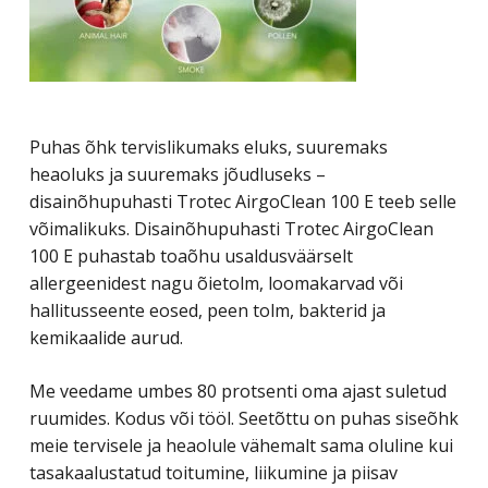
Puhas õhk tervislikumaks eluks, suuremaks
heaoluks ja suuremaks jõudluseks –
disainõhupuhasti Trotec AirgoClean 100 E teeb selle
võimalikuks. Disainõhupuhasti Trotec AirgoClean
100 E puhastab toaõhu usaldusväärselt
allergeenidest nagu õietolm, loomakarvad või
hallitusseente eosed, peen tolm, bakterid ja
kemikaalide aurud.
Me veedame umbes 80 protsenti oma ajast suletud
ruumides. Kodus või tööl. Seetõttu on puhas siseõhk
meie tervisele ja heaolule vähemalt sama oluline kui
tasakaalustatud toitumine, liikumine ja piisav