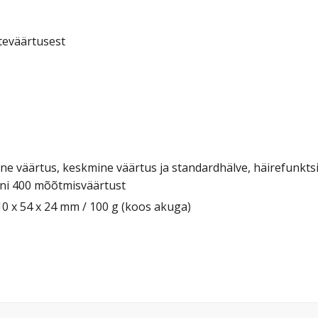
teväärtusest
ne väärtus, keskmine väärtus ja standardhälve, häirefunkts
uni 400 mõõtmisväärtust
10 x 54 x 24 mm / 100 g (koos akuga)