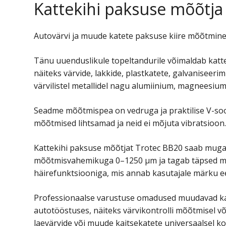
Kattekihi paksuse mõõtja
Autovärvi ja muude katete paksuse kiire mõõtmin
Tänu uuenduslikule topeltandurile võimaldab katt
näiteks värvide, lakkide, plastkatete, galvaniseeri
värvilistel metallidel nagu alumiinium, magneesium
Seadme mõõtmispea on vedruga ja praktilise V-soon
mõõtmised lihtsamad ja neid ei mõjuta vibratsioon
Kattekihi paksuse mõõtjat Trotec BB20 saab mugav
mõõtmisvahemikuga 0–1250 µm ja tagab täpsed mõõt
häirefunktsiooniga, mis annab kasutajale märku e
Professionaalse varustuse omadused muudavad kat
autotööstuses, näiteks värvikontrolli mõõtmisel võ
laevärvide või muude kaitsekatete universaalsel kon