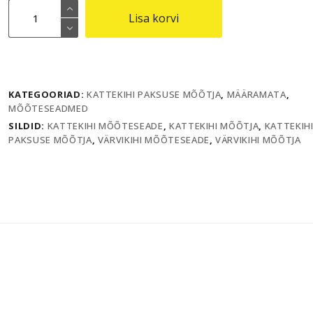
Kattekihi
Lisa korvi
paksuse
mõõtja
Trotec
BB20
kogus
KATEGOORIAD:
KATTEKIHI PAKSUSE MÕÕTJA
,
MÄÄRAMATA
,
MÕÕTESEADMED
SILDID:
KATTEKIHI MÕÕTESEADE
,
KATTEKIHI MÕÕTJA
,
KATTEKIH
PAKSUSE MÕÕTJA
,
VÄRVIKIHI MÕÕTESEADE
,
VÄRVIKIHI MÕÕTJA