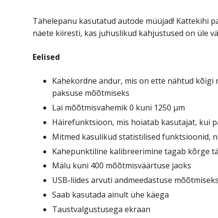
Tähelepanu kasutatud autode müüjad! Kattekihi pa
näete kiiresti, kas juhuslikud kahjustused on üle vä
Eelised
Kahekordne andur, mis on ette nähtud kõigi m
paksuse mõõtmiseks
Lai mõõtmisvahemik 0 kuni 1250 µm
Häirefunktsioon, mis hoiatab kasutajat, kui 
Mitmed kasulikud statistilised funktsioonid
Kahepunktiline kalibreerimine tagab kõrge t
Mälu kuni 400 mõõtmisväärtuse jaoks
USB-liides arvuti andmeedastuse mõõtmisek
Saab kasutada ainult ühe käega
Taustvalgustusega ekraan