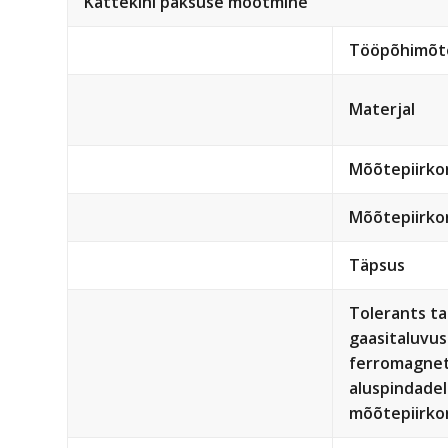
Kattekihi paksuse mõõtmine
Tööpõhimõt
Materjal
Mõõtepiirko
Mõõtepiirko
Täpsus
Tolerants t
gaasitaluvu
ferromagneti
aluspindade
mõõtepiirko