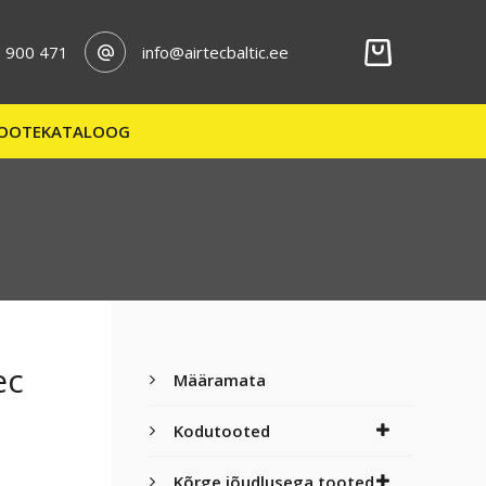
 900 471
info@airtecbaltic.ee
OOTEKATALOOG
ec
Määramata
Kodutooted
Kõrge jõudlusega tooted