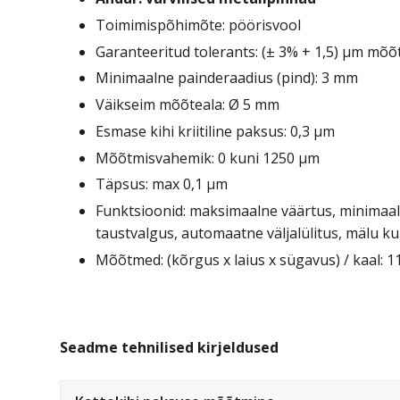
Toimimispõhimõte: pöörisvool
Garanteeritud tolerants: (± 3% + 1,5) µm mõõ
Minimaalne painderaadius (pind): 3 mm
Väikseim mõõteala: Ø 5 mm
Esmase kihi kriitiline paksus: 0,3 μm
Mõõtmisvahemik: 0 kuni 1250 µm
Täpsus: max 0,1 µm
Funktsioonid: maksimaalne väärtus, minimaal
taustvalgus, automaatne väljalülitus, mälu k
Mõõtmed: (kõrgus x laius x sügavus) / kaal: 1
Seadme tehnilised kirjeldused