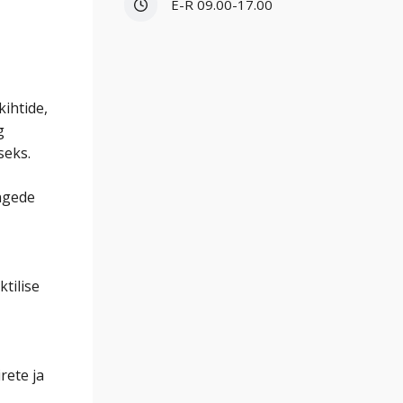
E-R 09.00-17.00
ihtide,
g
seks.
ingede
tilise
rete ja