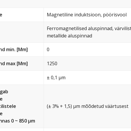
e
Magnetiline induktsioon, pöörisvool
Ferromagnetilised aluspinnad, värvilis
metallide aluspinnad
nd min. [Μm]
0
nd max [Μm]
1250
± 0,1 µm
agab
se
listele
(± 3% + 1,5) µm mõõdetud väärtusest
le
nnas 0 ~ 850 µm