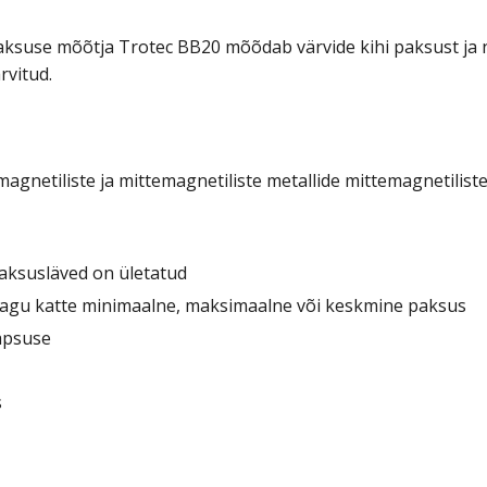
ksuse mõõtja Trotec BB20 mõõdab värvide kihi paksust ja n
rvitud.
agnetiliste ja mittemagnetiliste metallide mittemagnetilist
paksusläved on ületatud
, nagu katte minimaalne, maksimaalne või keskmine paksus
äpsuse
s