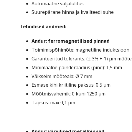
Automaatne väljalülitus
Suurepärane hinna ja kvaliteedi suhe
Tehnilised andmed:
Andur: ferromagnetilised pinnad
Toimimispõhimõte: magnetiline induktsioon
Garanteeritud tolerants: (± 3% + 1) µm mõõt
Minimaalne painderaadius (pind): 1,5 mm
Väikseim mõõteala: Ø 7 mm
Esmase kihi kriitiline paksus: 0,5 μm
Mõõtmisvahemik: 0 kuni 1250 µm
Täpsus: max 0,1 µm
Andur: värvilised metallpinnad