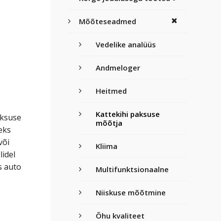
Mõõteseadmed
Vedelike analüüs
Andmeloger
Heitmed
Kattekihi paksuse
aksuse
mõõtja
eks
või
Kliima
lidel
s auto
Multifunktsionaalne
Niiskuse mõõtmine
Õhu kvaliteet