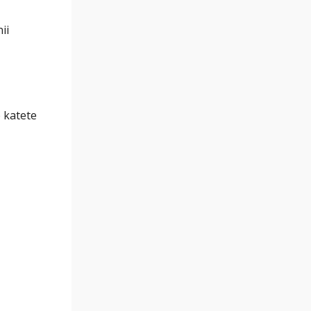
ii
e katete