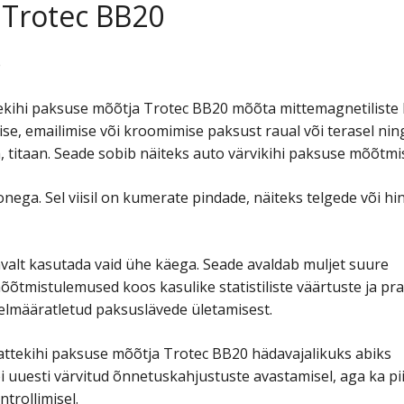
 Trotec BB20
e
ekihi paksuse mõõtja Trotec BB20 mõõta mittemagnetiliste k
mise, emailimise või kroomimise paksust raual või terasel nin
, titaan. Seade sobib näiteks auto värvikihi paksuse mõõtmi
ega. Sel viisil on kumerate pindade, näiteks telgede või h
.
alt kasutada vaid ühe käega. Seade avaldab muljet suure
mistulemused koos kasulike statistiliste väärtuste ja prak
elmääratletud paksuslävede ületamisest.
tekihi paksuse mõõtja Trotec BB20 hädavajalikuks abiks
i uuesti värvitud õnnetuskahjustuste avastamisel, aga ka pii
trollimisel.