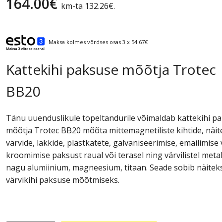
164.00
€
km-ta
132.26
€
.
Maksa kolmes võrdses osas 3 x 54.67€
Kattekihi paksuse mõõtja Trotec
BB20
Tänu uuenduslikule topeltandurile võimaldab kattekihi p
mõõtja Trotec BB20 mõõta mittemagnetiliste kihtide, näit
värvide, lakkide, plastkatete, galvaniseerimise, emailimise 
kroomimise paksust raual või terasel ning värvilistel metal
nagu alumiinium, magneesium, titaan. Seade sobib näitek
värvikihi paksuse mõõtmiseks.