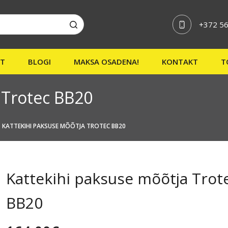
+372 56
ST
BLOGI
MAKSA OSADENA!
KONTAKT
T
 Trotec BB20
KATTEKIHI PAKSUSE MÕÕTJA TROTEC BB20
Kattekihi paksuse mõõtja Trot
BB20