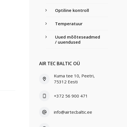
Optiline kontroll
Temperatuur
Uued mõõteseadmed
/ uuendused
I
AIR TEC BALTIC OÜ
Kuma tee 10, Peetri,
75312 Eesti
+372 56 900 471
info@airtecbaltic.ee