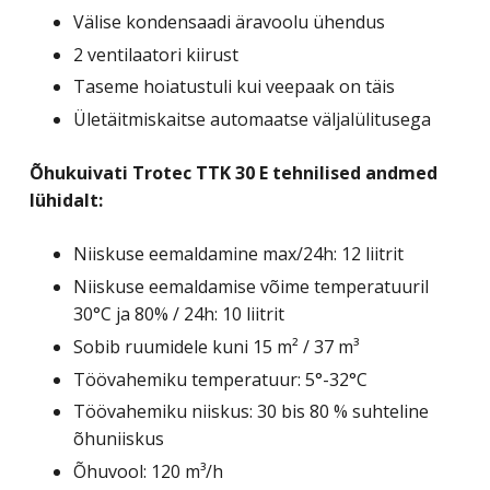
Välise kondensaadi äravoolu ühendus
2 ventilaatori kiirust
Taseme hoiatustuli kui veepaak on täis
Ületäitmiskaitse automaatse väljalülitusega
Õhukuivati Trotec TTK 30 E tehnilised andmed
lühidalt:
Niiskuse eemaldamine max/24h: 12 liitrit
Niiskuse eemaldamise võime temperatuuril
30°C ja 80% / 24h: 10 liitrit
Sobib ruumidele kuni 15 m² / 37 m³
Töövahemiku temperatuur: 5°-32°C
Töövahemiku niiskus: 30 bis 80 % suhteline
õhuniiskus
Õhuvool: 120 m³/h