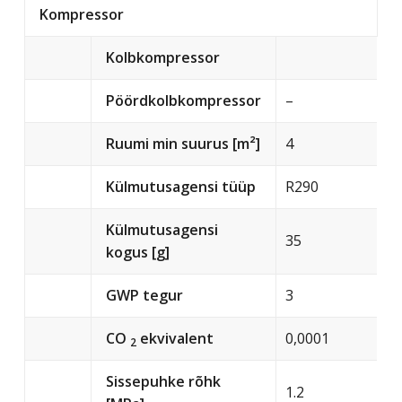
Kompressor
Kolbkompressor
Pöördkolbkompressor
–
Ruumi min suurus [m²]
4
Külmutusagensi tüüp
R290
Külmutusagensi
35
kogus [g]
GWP tegur
3
CO
ekvivalent
0,0001
2
Sissepuhke rõhk
1.2