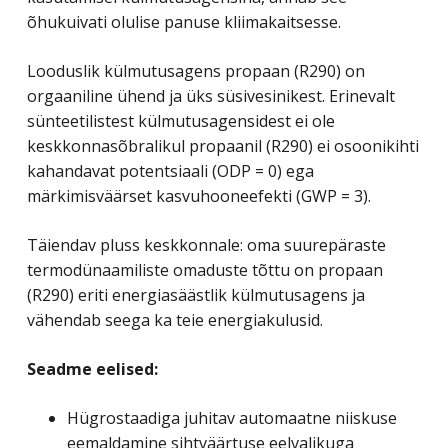
õhukuivati ​​olulise panuse kliimakaitsesse.
Looduslik külmutusagens propaan (R290) on
orgaaniline ühend ja üks süsivesinikest. Erinevalt
sünteetilistest külmutusagensidest ei ole
keskkonnasõbralikul propaanil (R290) ei osoonikihti
kahandavat potentsiaali (ODP = 0) ega
märkimisväärset kasvuhooneefekti (GWP = 3).
Täiendav pluss keskkonnale: oma suurepäraste
termodünaamiliste omaduste tõttu on propaan
(R290) eriti energiasäästlik külmutusagens ja
vähendab seega ka teie energiakulusid.
Seadme eelised:
Hügrostaadiga juhitav automaatne niiskuse
eemaldamine sihtväärtuse eelvalikuga