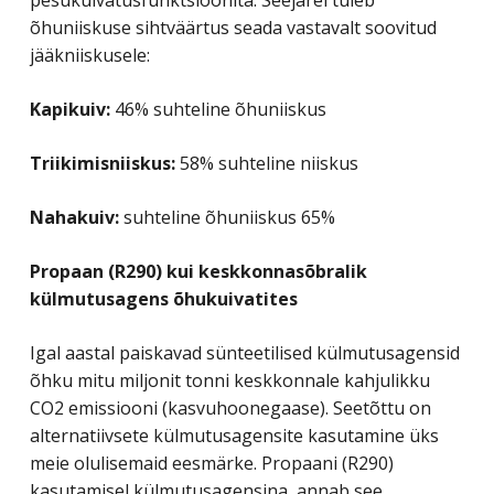
õhuniiskuse sihtväärtus seada vastavalt soovitud
jääkniiskusele:
Kapikuiv:
46% suhteline õhuniiskus
Triikimisniiskus:
58% suhteline niiskus
Nahakuiv:
suhteline õhuniiskus 65%
Propaan (R290) kui keskkonnasõbralik
külmutusagens õhukuivatites
Igal aastal paiskavad sünteetilised külmutusagensid
õhku mitu miljonit tonni keskkonnale kahjulikku
CO2 emissiooni (kasvuhoonegaase). Seetõttu on
alternatiivsete külmutusagensite kasutamine üks
meie olulisemaid eesmärke. Propaani (R290)
kasutamisel külmutusagensina, annab see