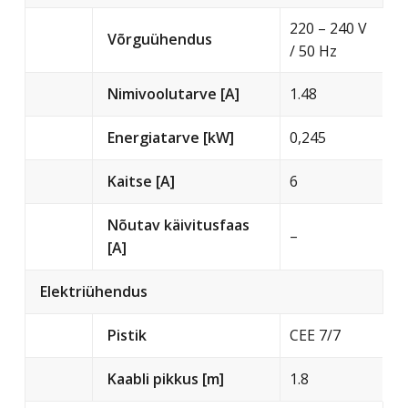
220 – 240 V
Võrguühendus
/ 50 Hz
Nimivoolutarve [A]
1.48
Energiatarve [kW]
0,245
Kaitse [A]
6
Nõutav käivitusfaas
–
[A]
Elektriühendus
Pistik
CEE 7/7
Kaabli pikkus [m]
1.8