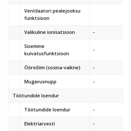
Ventilaatori pealejooksu
funktsioon
Valikuline ionisatsioon
–
Sisemine
–
kuivatusfunktsioon
Öörežiim (sosina-vaikne)
–
Mugavusnupp
–
Töötundide loendur
Töötundide loendur
–
Elektriarvesti
–