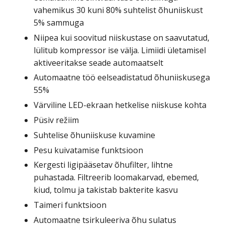
vahemikus 30 kuni 80% suhtelist õhuniiskust
5% sammuga
Niipea kui soovitud niiskustase on saavutatud,
lülitub kompressor ise välja. Limiidi ületamisel
aktiveeritakse seade automaatselt
Automaatne töö eelseadistatud õhuniiskusega
55%
Värviline LED-ekraan hetkelise niiskuse kohta
Püsiv režiim
Suhtelise õhuniiskuse kuvamine
Pesu kuivatamise funktsioon
Kergesti ligipääsetav õhufilter, lihtne
puhastada. Filtreerib loomakarvad, ebemed,
kiud, tolmu ja takistab bakterite kasvu
Taimeri funktsioon
Automaatne tsirkuleeriva õhu sulatus