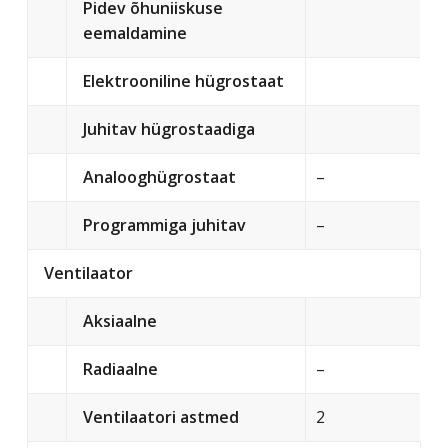
Pidev õhuniiskuse
eemaldamine
Elektrooniline hügrostaat
Juhitav hügrostaadiga
Analooghügrostaat
–
Programmiga juhitav
–
Ventilaator
Aksiaalne
Radiaalne
–
Ventilaatori astmed
2