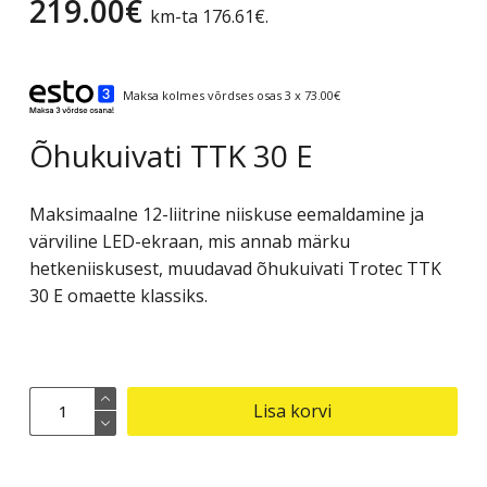
219.00
€
km-ta
176.61
€
.
Maksa kolmes võrdses osas 3 x 73.00€
Õhukuivati TTK 30 E
Maksimaalne 12-liitrine niiskuse eemaldamine ja
värviline LED-ekraan, mis annab märku
hetkeniiskusest, muudavad õhukuivati Trotec TTK
30 E ​​omaette klassiks.
Õhukuivati
Lisa korvi
TTK
30
E