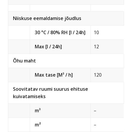
Niiskuse eemaldamise jõudlus
30 °C / 80% RH [l / 24h]
10
Max [l / 24h]
12
Õhu maht
Max tase [M³ / h]
120
Soovitatav ruumi suurus ehituse
kuivatamiseks
m³
–
m²
–