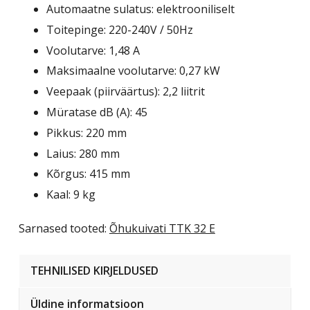
Automaatne sulatus: elektrooniliselt
Toitepinge: 220-240V / 50Hz
Voolutarve: 1,48 A
Maksimaalne voolutarve: 0,27 kW
Veepaak (piirväärtus): 2,2 liitrit
Müratase dB (A): 45
Pikkus: 220 mm
Laius: 280 mm
Kõrgus: 415 mm
Kaal: 9 kg
Sarnased tooted:
Õhukuivati TTK 32 E
TEHNILISED KIRJELDUSED
Üldine informatsioon