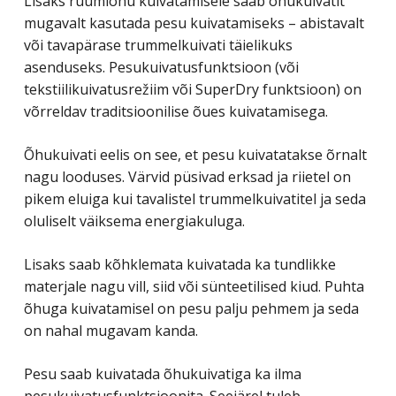
Lisaks ruumiõhu kuivatamisele saab õhukuivatit
mugavalt kasutada pesu kuivatamiseks – abistavalt
või tavapärase trummelkuivati ​​täielikuks
asenduseks. Pesukuivatusfunktsioon (või
tekstiilikuivatusrežiim või SuperDry funktsioon) on
võrreldav traditsioonilise õues kuivatamisega.
Õhukuivati eelis on see, et pesu kuivatatakse õrnalt
nagu looduses. Värvid püsivad erksad ja riietel on
pikem eluiga kui tavalistel trummelkuivatitel ja seda
oluliselt väiksema energiakuluga.
Lisaks saab kõhklemata kuivatada ka tundlikke
materjale nagu vill, siid või sünteetilised kiud. Puhta
õhuga kuivatamisel on pesu palju pehmem ja seda
on nahal mugavam kanda.
Pesu saab kuivatada õhukuivatiga ka ilma
pesukuivatusfunktsioonita. Seejärel tuleb