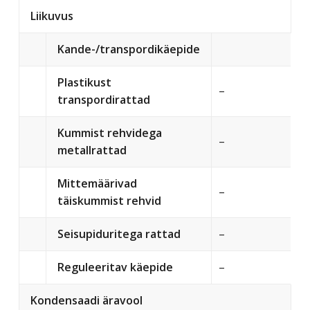
Liikuvus
Kande-/transpordikäepide
Plastikust
–
transpordirattad
Kummist rehvidega
–
metallrattad
Mittemäärivad
–
täiskummist rehvid
Seisupiduritega rattad
–
Reguleeritav käepide
–
Kondensaadi äravool