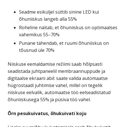
Seadme esiküljel süttib sinine LED kui
õhuniiskus langeb alla 55%
Roheline näitab, et õhuniiskus on optimaalses
vahemikus 55–70%
Punane tähendab, et ruumi õhuniiskus on
tõusnud üle 70%
Niiskuse eemaldamise režiimi saab hõlpsasti
seadistada juhtpaneelil membraannuppude ja
digitaalse ekraani abil: saate valida automaatse
hügrostaadi juhtimise vahel, millel on tegelik
niiskuse eelvalik, automaatse töö eelseadistatud
õhuniiskusega 55% ja püsiva töö vahel.
Õrn pesukuivatus, õhukuivati koju