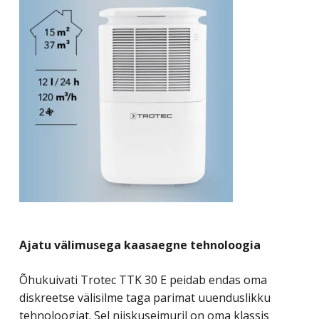
Ajatu välimusega kaasaegne tehnoloogia
Õhukuivati Trotec TTK 30 E peidab endas oma
diskreetse välisilme taga parimat uuenduslikku
tehnoloogiat. Sel niiskuseimuril on oma klassis