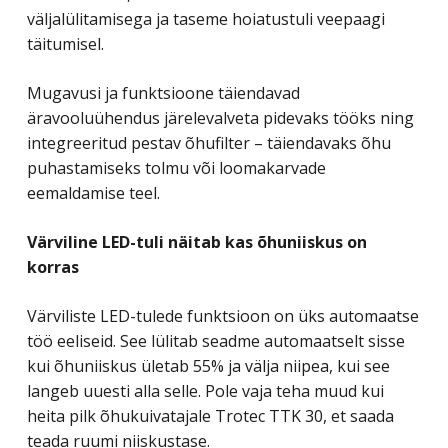
väljalülitamisega ja taseme hoiatustuli veepaagi
täitumisel.
Mugavusi ja funktsioone täiendavad
äravooluühendus järelevalveta pidevaks tööks ning
integreeritud pestav õhufilter – täiendavaks õhu
puhastamiseks tolmu või loomakarvade
eemaldamise teel.
Värviline LED-tuli näitab kas õhuniiskus on
korras
Värviliste LED-tulede funktsioon on üks automaatse
töö eeliseid. See lülitab seadme automaatselt sisse
kui õhuniiskus ületab 55% ja välja niipea, kui see
langeb uuesti alla selle. Pole vaja teha muud kui
heita pilk õhukuivatajale Trotec TTK 30, et saada
teada ruumi niiskustase.