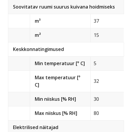
Soovitatav ruumi suurus kuivana hoidmiseks
m³
37
m²
15
Keskkonnatingimused
Min temperatuur [° C]
5
Max temperatuur [°
32
C]
Min niiskus [% RH]
30
Max niiskus [% RH]
80
Elektrilised näitajad