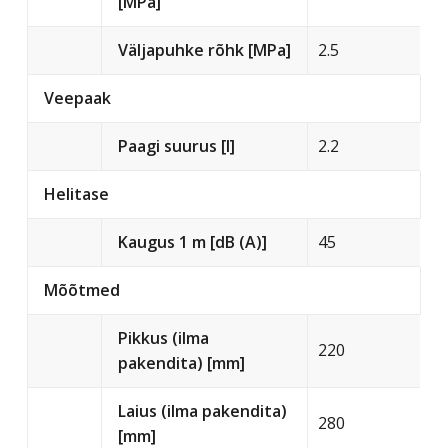
[MPa]
Väljapuhke rõhk [MPa]
2.5
Veepaak
Paagi suurus [l]
2.2
Helitase
Kaugus 1 m [dB (A)]
45
Mõõtmed
Pikkus (ilma
220
pakendita) [mm]
Laius (ilma pakendita)
280
[mm]