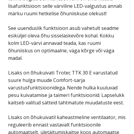
lisafunktsioon: selle värviline LED-valgustus annab
märku ruumi hetkelise õhuniiskuse olekust!
See uuenduslik funktsioon asub vahetult seadme
esiküljel oleva õhu sisselaskevõre kohal. Kokku
kolm LED-värvi annavad teada, kas ruumi
õhuniiskus on optimaalne, väga kõrge või väga
madal.
Lisaks on õhukuivati Trotec TTK 30 E varustatud
suure hulga muude Comfort-sarja
varustusfunktsioonidega. Nende hulka kuuluvad
pesu kuivatamise ja taimeri funktsioonid. Lapselukk
kaitseb valitud sätteid tahtmatute muudatuste eest.
Lisaks on õhukuivatil kaheastmeline ventilaator, mis
reguleerib ennast vastavalt funktsioonile
automaatselt, ületäitumiskaitse koos automaatse