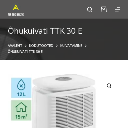
S
k
i
p
Õhukuivati TTK 30 E
t
o
AVALEHT
KODUTOOTED
KUIVATAMINE
c
ÕHUKUIVATI TTK 30 E
o
n
t
e
n
t