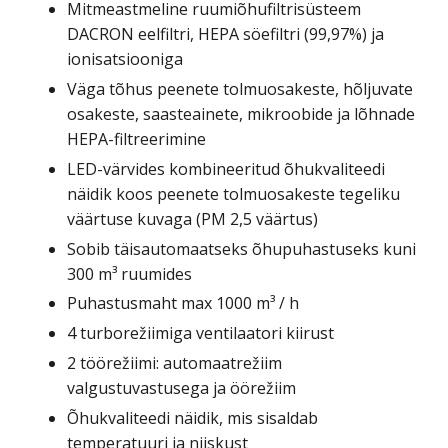
Mitmeastmeline ruumiõhufiltrisüsteem
DACRON eelfiltri, HEPA söefiltri (99,97%) ja
ionisatsiooniga
Väga tõhus peenete tolmuosakeste, hõljuvate
osakeste, saasteainete, mikroobide ja lõhnade
HEPA-filtreerimine
LED-värvides kombineeritud õhukvaliteedi
näidik koos peenete tolmuosakeste tegeliku
väärtuse kuvaga (PM 2,5 väärtus)
Sobib täisautomaatseks õhupuhastuseks kuni
300 m³ ruumides
Puhastusmaht max 1000 m³ / h
4 turborežiimiga ventilaatori kiirust
2 töörežiimi: automaatrežiim
valgustuvastusega ja öörežiim
Õhukvaliteedi näidik, mis sisaldab
temperatuuri ja niiskust