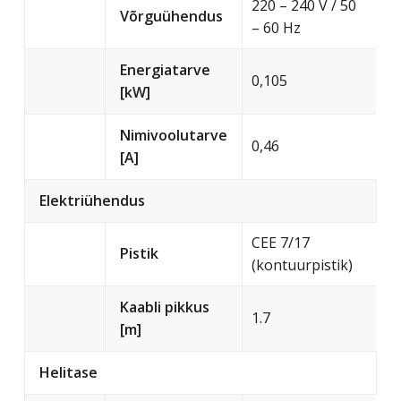
220 – 240 V / 50
Võrguühendus
– 60 Hz
Energiatarve
0,105
[kW]
Nimivoolutarve
0,46
[A]
Elektriühendus
CEE 7/17
Pistik
(kontuurpistik)
Kaabli pikkus
1.7
[m]
Helitase