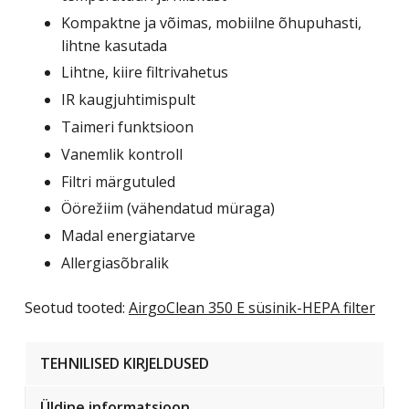
Kompaktne ja võimas, mobiilne õhupuhasti,
lihtne kasutada
Lihtne, kiire filtrivahetus
IR kaugjuhtimispult
Taimeri funktsioon
Vanemlik kontroll
Filtri märgutuled
Öörežiim (vähendatud müraga)
Madal energiatarve
Allergiasõbralik
Seotud tooted:
AirgoClean 350 E süsinik-HEPA filter
TEHNILISED KIRJELDUSED
Üldine informatsioon