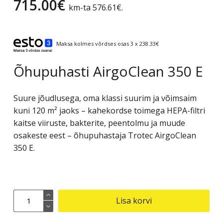
715.00
€
km-ta
576.61
€
.
Maksa kolmes võrdses osas 3 x 238.33€
Õhupuhasti AirgoClean 350 E
Suure jõudlusega, oma klassi suurim ja võimsaim
kuni 120 m² jaoks – kahekordse toimega HEPA-filtri
kaitse viiruste, bakterite, peentolmu ja muude
osakeste eest – õhupuhastaja Trotec AirgoClean
350 E.
Õhupuhasti
Lisa korvi
AirgoClean
350