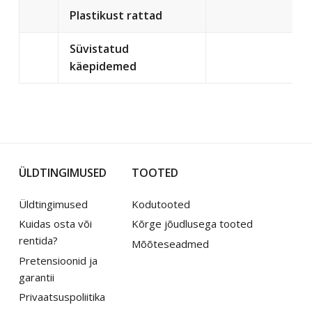
Plastikust rattad
Süvistatud
käepidemed
ÜLDTINGIMUSED
TOOTED
Üldtingimused
Kodutooted
Kuidas osta või
Kõrge jõudlusega tooted
rentida?
Mõõteseadmed
Pretensioonid ja
garantii
Privaatsuspoliitika