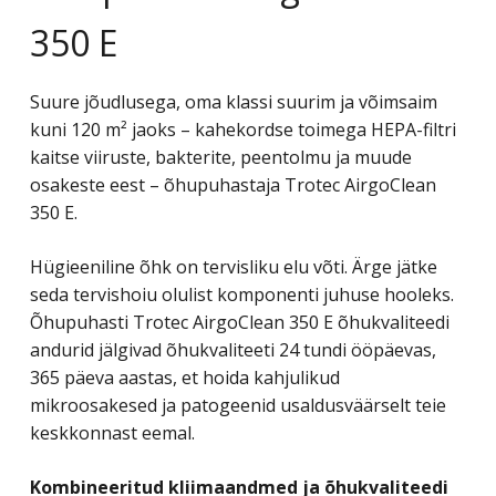
350 E
Suure jõudlusega, oma klassi suurim ja võimsaim
kuni 120 m² jaoks – kahekordse toimega HEPA-filtri
kaitse viiruste, bakterite, peentolmu ja muude
osakeste eest – õhupuhastaja Trotec AirgoClean
350 E.
Hügieeniline õhk on tervisliku elu võti. Ärge jätke
seda tervishoiu olulist komponenti juhuse hooleks.
Õhupuhasti Trotec AirgoClean 350 E õhukvaliteedi
andurid jälgivad õhukvaliteeti 24 tundi ööpäevas,
365 päeva aastas, et hoida kahjulikud
mikroosakesed ja patogeenid usaldusväärselt teie
keskkonnast eemal.
Kombineeritud kliimaandmed ja õhukvaliteedi