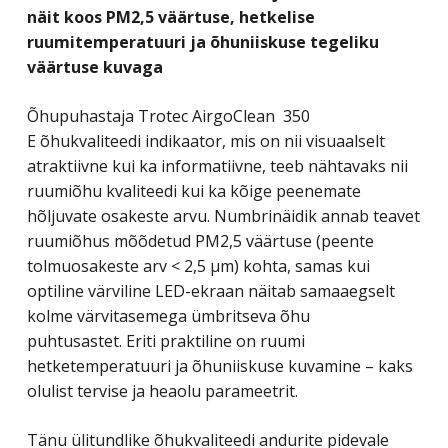
näit koos PM2,5 väärtuse, hetkelise
ruumitemperatuuri ja õhuniiskuse tegeliku
väärtuse kuvaga
Õhupuhastaja Trotec AirgoClean 350
E õhukvaliteedi indikaator, mis on nii visuaalselt
atraktiivne kui ka informatiivne, teeb nähtavaks nii
ruumiõhu kvaliteedi kui ka kõige peenemate
hõljuvate osakeste arvu. Numbrinäidik annab teavet
ruumiõhus mõõdetud PM2,5 väärtuse (peente
tolmuosakeste arv < 2,5 µm) kohta, samas kui
optiline värviline LED-ekraan näitab samaaegselt
kolme värvitasemega ümbritseva õhu
puhtusastet. Eriti praktiline on ruumi
hetketemperatuuri ja õhuniiskuse kuvamine – kaks
olulist tervise ja heaolu parameetrit.
Tänu ülitundlike õhukvaliteedi andurite pidevale