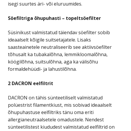
isegi suurtes äri- või eluruumides.
Söefiltriga õhupuhasti – topeltsöefilter
Süsinikust valmistatud täiendav söefilter sobib
ideaalselt kõigile suitsetajatele. Lisaks
saasteainetele neutraliseerib see aktiivsöefilter
tõhusalt ka tubakalõhna, lemmikloomalõhna,
köögilõhna, suitsulõhna, aga ka välisõhu
formaldehüüdi- ja lahustilõhna.
2 DACRON eelfiltrit
DACRON on tähis sünteetiliselt valmistatud
polüestrist filamentkiust, mis sobivad ideaalselt
õhupuhastuse eelfiltriks tänu oma eriti
allergianeutraalsetele omadustele. Nendest
sünteetilistest kiududest valmistatud eelfiltrid on