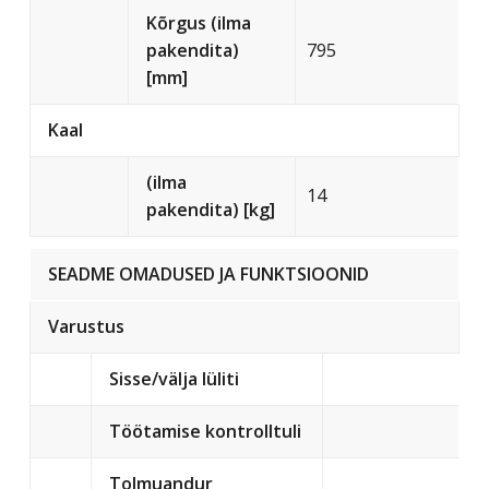
Kõrgus (ilma
pakendita)
795
[mm]
Kaal
(ilma
14
pakendita) [kg]
SEADME OMADUSED JA FUNKTSIOONID
Varustus
Sisse/välja lüliti
Töötamise kontrolltuli
Tolmuandur