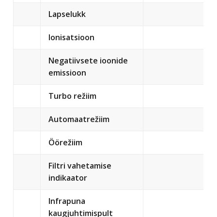
Lapselukk
Ionisatsioon
Negatiivsete ioonide
emissioon
Turbo režiim
Automaatrežiim
Öörežiim
Filtri vahetamise
indikaator
Infrapuna
kaugjuhtimispult