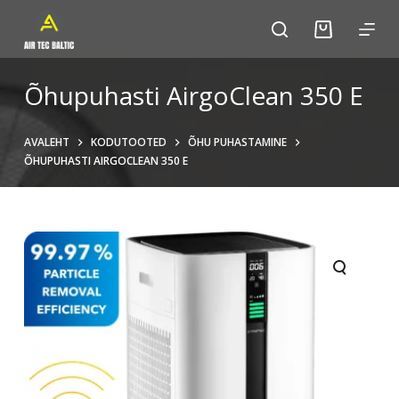
S
k
i
p
Õhupuhasti AirgoClean 350 E
t
o
AVALEHT
KODUTOOTED
ÕHU PUHASTAMINE
c
ÕHUPUHASTI AIRGOCLEAN 350 E
o
n
t
e
n
t