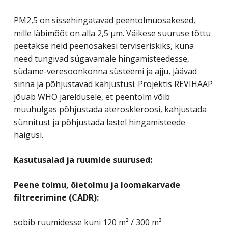
PM2,5 on sissehingatavad peentolmuosakesed,
mille läbimõõt on alla 2,5 µm. Väikese suuruse tõttu
peetakse neid peenosakesi terviseriskiks, kuna
need tungivad sügavamale hingamisteedesse,
südame-veresoonkonna süsteemi ja ajju, jäävad
sinna ja põhjustavad kahjustusi. Projektis REVIHAAP
jõuab WHO järeldusele, et peentolm võib
muuhulgas põhjustada ateroskleroosi, kahjustada
sünnitust ja põhjustada lastel hingamisteede
haigusi.
Kasutusalad ja ruumide suurused:
Peene tolmu, õietolmu ja loomakarvade
filtreerimine (CADR):
sobib ruumidesse kuni 120 m² / 300 m³