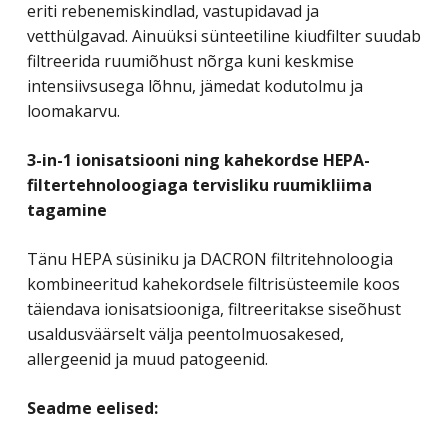
eriti rebenemiskindlad, vastupidavad ja
vetthülgavad. Ainuüksi sünteetiline kiudfilter suudab
filtreerida ruumiõhust nõrga kuni keskmise
intensiivsusega lõhnu, jämedat kodutolmu ja
loomakarvu.
3-in-1 ionisatsiooni ning kahekordse HEPA-
filtertehnoloogiaga tervisliku ruumikliima
tagamine
Tänu HEPA süsiniku ja DACRON filtritehnoloogia
kombineeritud kahekordsele filtrisüsteemile koos
täiendava ionisatsiooniga, filtreeritakse siseõhust
usaldusväärselt välja peentolmuosakesed,
allergeenid ja muud patogeenid.
Seadme eelised: