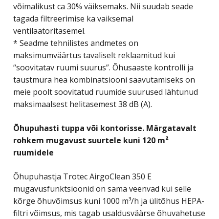
võimalikust ca 30% väiksemaks. Nii suudab seade
tagada filtreerimise ka vaiksemal
ventilaatoritasemel.
* Seadme tehnilistes andmetes on
maksimumväärtus tavaliselt reklaamitud kui
“soovitatav ruumi suurus”. Õhusaaste kontrolli ja
taustmüra hea kombinatsiooni saavutamiseks on
meie poolt soovitatud ruumide suurused lähtunud
maksimaalsest helitasemest 38 dB (A).
Õhupuhasti tuppa või kontorisse. Märgatavalt
rohkem mugavust suurtele kuni 120 m²
ruumidele
Õhupuhastja Trotec AirgoClean 350 E
mugavusfunktsioonid on sama veenvad kui selle
kõrge õhuvõimsus kuni 1000 m³/h ja ülitõhus HEPA-
filtri võimsus, mis tagab usaldusväärse õhuvahetuse