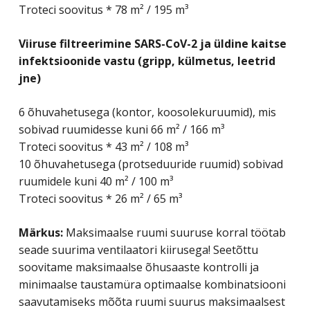
Troteci soovitus * 78 m² / 195 m³
Viiruse filtreerimine SARS-CoV-2 ja üldine kaitse
infektsioonide vastu (gripp, külmetus, leetrid
jne)
6 õhuvahetusega (kontor, koosolekuruumid), mis
sobivad ruumidesse kuni 66 m² / 166 m³
Troteci soovitus * 43 m² / 108 m³
10 õhuvahetusega (protseduuride ruumid) sobivad
ruumidele kuni 40 m² / 100 m³
Troteci soovitus * 26 m² / 65 m³
Märkus:
Maksimaalse ruumi suuruse korral töötab
seade suurima ventilaatori kiirusega! Seetõttu
soovitame maksimaalse õhusaaste kontrolli ja
minimaalse taustamüra optimaalse kombinatsiooni
saavutamiseks mõõta ruumi suurus maksimaalsest