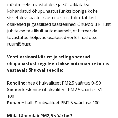
mõõtmisele tuvastatakse ja kõrvaldatakse
kohandatud õhupuhastusfunktsiooniga kohe
sissetulev saaste, nagu mustus, tolm, tahked
osakesed ja gaasilised saasteained. Õhuvoolu kiirust
juhitakse täielikult automaatselt, et filtreerida
tuvastatud hõljuvad osakesed või lõhnad otse
ruumiõhust.
Ventilatsiooni kiirust ja sellega seotud
õhupuhastust reguleeritakse automaatrežiimis
vastavalt õhukvaliteedile:
Roheline:
hea õhukvaliteet PM2,5 väärtus 0–50
Sinine:
keskmine õhukvaliteet PM2,5 väärtus 51–
100
Punane:
halb õhukvaliteet PM2,5 väärtus> 100
Mida tähendab PM2,5 väärtus?