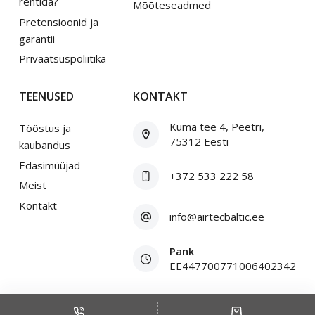
rentida?
Mõõteseadmed
Pretensioonid ja
garantii
Privaatsuspoliitika
TEENUSED
KONTAKT
Kuma tee 4, Peetri,
Tööstus ja
75312 Eesti
kaubandus
Edasimüüjad
+372 533 222 58
Meist
Kontakt
info@airtecbaltic.ee
Pank
EE447700771006402342
Copyright © 2026 Air Tec Baltic OÜ