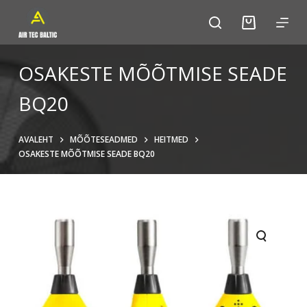
S
k
i
p
OSAKESTE MÕÕTMISE SEADE
t
BQ20
o
c
o
AVALEHT
MÕÕTESEADMED
HEITMED
n
OSAKESTE MÕÕTMISE SEADE BQ20
t
e
n
t