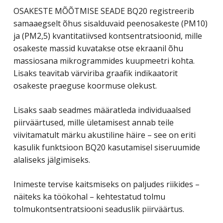
OSAKESTE MÕÕTMISE SEADE BQ20 registreerib
samaaegselt õhus sisalduvaid peenosakeste (PM10)
ja (PM2,5) kvantitatiivsed kontsentratsioonid, mille
osakeste massid kuvatakse otse ekraanil õhu
massiosana mikrogrammides kuupmeetri kohta.
Lisaks teavitab värviriba graafik indikaatorit
osakeste praeguse koormuse olekust.
Lisaks saab seadmes määratleda individuaalsed
piirväärtused, mille ületamisest annab teile
viivitamatult märku akustiline häire – see on eriti
kasulik funktsioon BQ20 kasutamisel siseruumide
alaliseks jälgimiseks.
Inimeste tervise kaitsmiseks on paljudes riikides –
näiteks ka töökohal – kehtestatud tolmu
tolmukontsentratsiooni seaduslik piirväärtus.