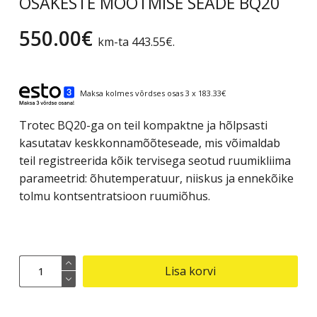
OSAKESTE MÕÕTMISE SEADE BQ20
550.00
€
km-ta
443.55
€
.
Maksa kolmes võrdses osas 3 x 183.33€
Trotec BQ20-ga on teil kompaktne ja hõlpsasti
kasutatav keskkonnamõõteseade, mis võimaldab
teil registreerida kõik tervisega seotud ruumikliima
parameetrid: õhutemperatuur, niiskus ja ennekõike
tolmu kontsentratsioon ruumiõhus.
OSAKESTE
Lisa korvi
MÕÕTMISE
SEADE
BQ20