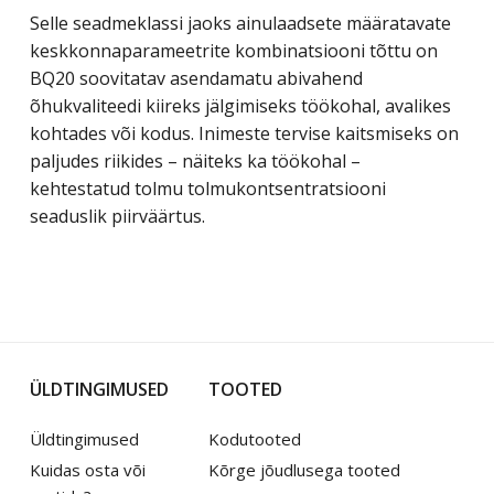
Selle seadmeklassi jaoks ainulaadsete määratavate
keskkonnaparameetrite kombinatsiooni tõttu on
BQ20 soovitatav asendamatu abivahend
õhukvaliteedi kiireks jälgimiseks töökohal, avalikes
kohtades või kodus. Inimeste tervise kaitsmiseks on
paljudes riikides – näiteks ka töökohal –
kehtestatud tolmu tolmukontsentratsiooni
seaduslik piirväärtus.
ÜLDTINGIMUSED
TOOTED
Üldtingimused
Kodutooted
Kuidas osta või
Kõrge jõudlusega tooted