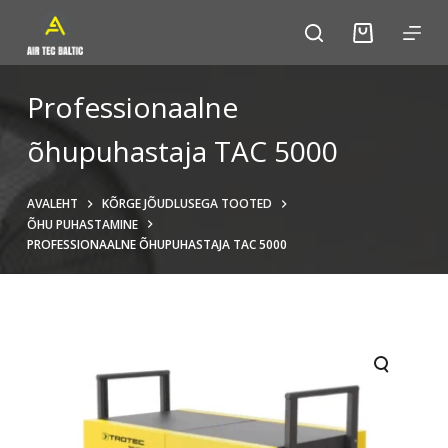
S
k
i
p
Professionaalne
t
õhupuhastaja TAC 5000
o
c
o
AVALEHT
KÕRGE JÕUDLUSEGA TOOTED
n
ÕHU PUHASTAMINE
PROFESSIONAALNE ÕHUPUHASTAJA TAC 5000
t
e
n
t