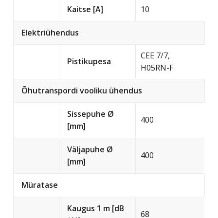
Kaitse [A]
10
Elektriühendus
CEE 7/7,
Pistikupesa
H05RN-F
Õhutranspordi vooliku ühendus
Sissepuhe Ø
400
[mm]
Väljapuhe Ø
400
[mm]
Müratase
Kaugus 1 m [dB
68