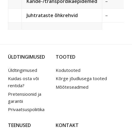
Kande-/transpordikäepidemed
–
Juhtrataste õhkrehvid
–
ÜLDTINGIMUSED
TOOTED
Üldtingimused
Kodutooted
Kuidas osta või
Kõrge jõudlusega tooted
rentida?
Mõõteseadmed
Pretensioonid ja
garantii
Privaatsuspoliitika
TEENUSED
KONTAKT