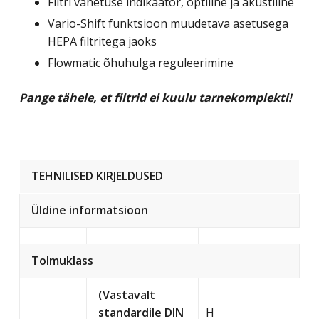
Filtri vahetuse indikaator, optiline ja akustiline
Vario-Shift funktsioon muudetava asetusega
HEPA filtritega jaoks
Flowmatic õhuhulga reguleerimine
Pange tähele, et filtrid ei kuulu tarnekomplekti!
TEHNILISED KIRJELDUSED
Üldine informatsioon
Tolmuklass
(Vastavalt
standardile DIN
H