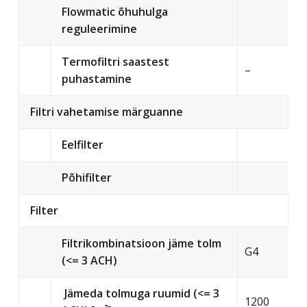
Flowmatic õhuhulga
reguleerimine
Termofiltri saastest
–
puhastamine
Filtri vahetamise märguanne
Eelfilter
Põhifilter
Filter
Filtrikombinatsioon jäme tolm
G4
(<= 3 ACH)
Jämeda tolmuga ruumid (<= 3
1200