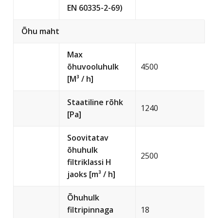
EN 60335-2-69)
Õhu maht
Max
õhuvooluhulk
4500
[M³ / h]
Staatiline rõhk
1240
[Pa]
Soovitatav
õhuhulk
2500
filtriklassi H
jaoks [m³ / h]
Õhuhulk
filtripinnaga
18