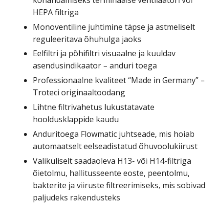
HEPA filtriga
Monoventiline juhtimine täpse ja astmeliselt
reguleeritava õhuhulga jaoks
Eelfiltri ja põhifiltri visuaalne ja kuuldav
asendusindikaator – anduri toega
Professionaalne kvaliteet “Made in Germany” –
Troteci originaaltoodang
Lihtne filtrivahetus lukustatavate
hooldusklappide kaudu
Anduritoega Flowmatic juhtseade, mis hoiab
automaatselt eelseadistatud õhuvoolukiirust
Valikuliselt saadaoleva H13- või H14-filtriga
õietolmu, hallitusseente eoste, peentolmu,
bakterite ja viiruste filtreerimiseks, mis sobivad
paljudeks rakendusteks