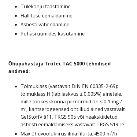
Tulekahju taastamine
Hallituse eemaldamine
Asbesti vähendamine
Puhasruumides kasutamine
Õhupuhastaja Trotec
TAC 5000
tehnilised
andmed:
Tolmuklass (vastavalt DIN EN 60335-2-69):
tolmuklass H (läbilaskvus ≤ 0,005%) ainetele,
mille töökeskkonna piirnormid on ≤ 0,1 mg /
m³, kantserogeensed ohtlikud ained vastavalt
GefStoffV §11, TRGS 905 või heakskiidetud
asbesti eemaldamiseks vastavalt TRGS 519-le
Max õhuvoolukiirus ilma filtrita: 4500 m³/h