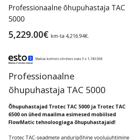
Professionaalne õhupuhastaja TAC
5000
5,229.00
€
km-ta
4,216.94
€
.
Maksa kolmes võrdses osas 3 x 1,743.00€
Professionaalne
õhupuhastaja TAC 5000
Õhupuhastajad Trotec TAC 5000 ja Trotec TAC
6500 on ühed maailma esimesed mobiilsed
FlowMatic tehnoloogiaga õhupuhastajaid!
Trotec TAC-seadmete anduripõhine voolujuhtimine