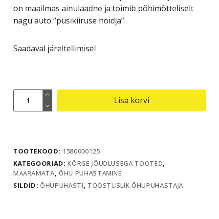
on maailmas ainulaadne ja toimib põhimõtteliselt
nagu auto “püsikiiruse hoidja”.
Saadaval järeltellimisel
Professionaalne
Lisa korvi
õhupuhastaja
TAC
5000
kogus
TOOTEKOOD:
1580000125
KATEGOORIAD:
KÕRGE JÕUDLUSEGA TOOTED
,
MÄÄRAMATA
,
ÕHU PUHASTAMINE
SILDID:
ÕHUPUHASTI
,
TÖÖSTUSLIK ÕHUPUHASTAJA