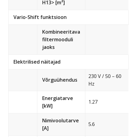
H13> [m²]
Vario-Shift funktsioon
Kombineeritava
filtermooduli
jaoks
Elektrilised näitajad
230 V / 50 – 60
Võrguühendus
Hz
Energiatarve
1.27
[kW]
Nimivoolutarve
5.6
[A]