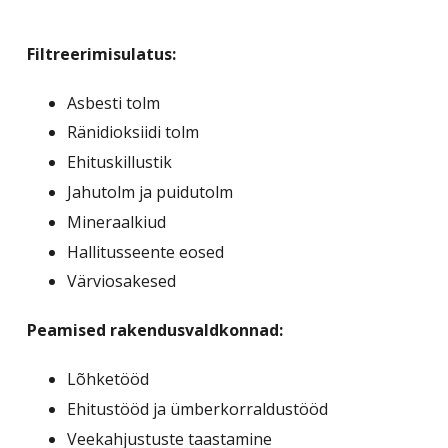
Filtreerimisulatus:
Asbesti tolm
Ränidioksiidi tolm
Ehituskillustik
Jahutolm ja puidutolm
Mineraalkiud
Hallitusseente eosed
Värviosakesed
Peamised rakendusvaldkonnad:
Lõhketööd
Ehitustööd ja ümberkorraldustööd
Veekahjustuste taastamine