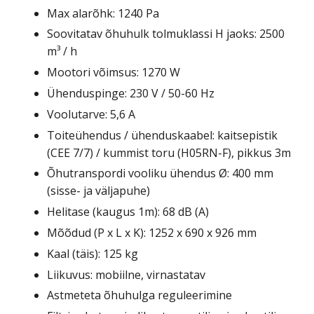
Max alarõhk: 1240 Pa
Soovitatav õhuhulk tolmuklassi H jaoks: 2500
m³ / h
Mootori võimsus: 1270 W
Ühenduspinge: 230 V / 50-60 Hz
Voolutarve: 5,6 A
Toiteühendus / ühenduskaabel: kaitsepistik
(CEE 7/7) / kummist toru (H05RN-F), pikkus 3m
Õhutranspordi vooliku ühendus Ø: 400 mm
(sisse- ja väljapuhe)
Helitase (kaugus 1m): 68 dB (A)
Mõõdud (P x L x K): 1252 x 690 x 926 mm
Kaal (täis): 125 kg
Liikuvus: mobiilne, virnastatav
Astmeteta õhuhulga reguleerimine