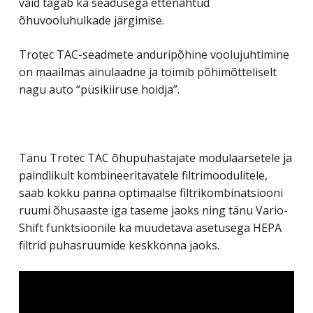
vaid tagab ka seadusega ettenähtud
õhuvooluhulkade järgimise.
Trotec TAC-seadmete anduripõhine voolujuhtimine
on maailmas ainulaadne ja toimib põhimõtteliselt
nagu auto “püsikiiruse hoidja”.
Tänu Trotec TAC õhupuhastajate modulaarsetele ja
paindlikult kombineeritavatele filtrimoodulitele,
saab kokku panna optimaalse filtrikombinatsiooni
ruumi õhusaaste iga taseme jaoks ning tänu Vario-
Shift funktsioonile ka muudetava asetusega HEPA
filtrid puhasruumide keskkonna jaoks.