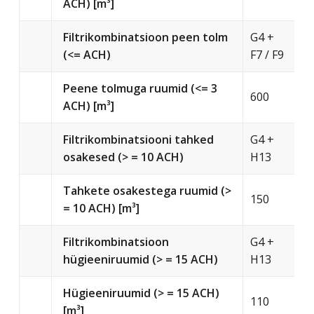
ACH) [m³]
Filtrikombinatsioon peen tolm
G4 +
(<= ACH)
F7 / F9
Peene tolmuga ruumid (<= 3
600
ACH) [m³]
Filtrikombinatsiooni tahked
G4 +
osakesed (> = 10 ACH)
H13
Tahkete osakestega ruumid (>
150
= 10 ACH) [m³]
Filtrikombinatsioon
G4 +
hügieeniruumid (> = 15 ACH)
H13
Hügieeniruumid (> = 15 ACH)
110
[m³]