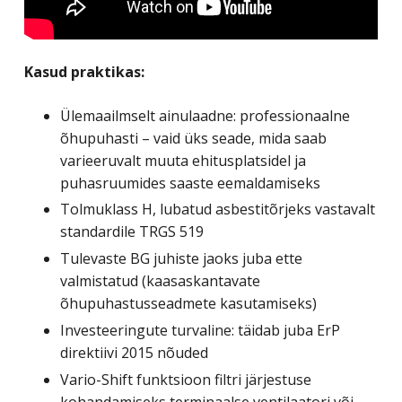
Kasud praktikas:
Ülemaailmselt ainulaadne: professionaalne
õhupuhasti – vaid üks seade, mida saab
varieeruvalt muuta ehitusplatsidel ja
puhasruumides saaste eemaldamiseks
Tolmuklass H, lubatud asbestitõrjeks vastavalt
standardile TRGS 519
Tulevaste BG juhiste jaoks juba ette
valmistatud (kaasaskantavate
õhupuhastusseadmete kasutamiseks)
Investeeringute turvaline: täidab juba ErP
direktiivi 2015 nõuded
Vario-Shift funktsioon filtri järjestuse
kohandamiseks terminaalse ventilaatori või