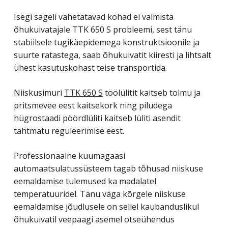
Isegi sageli vahetatavad kohad ei valmista
õhukuivatajale TTK 650 S probleemi, sest tänu
stabiilsele tugikäepidemega konstruktsioonile ja
suurte ratastega, saab õhukuivatit kiiresti ja lihtsalt
ühest kasutuskohast teise transportida.
Niiskusimuri
TTK 650 S
töölülitit kaitseb tolmu ja
pritsmevee eest kaitsekork ning piludega
hügrostaadi pöördlüliti kaitseb lüliti asendit
tahtmatu reguleerimise eest.
Professionaalne kuumagaasi
automaatsulatussüsteem tagab tõhusad niiskuse
eemaldamise tulemused ka madalatel
temperatuuridel. Tänu väga kõrgele niiskuse
eemaldamise jõudlusele on sellel kaubanduslikul
õhukuivatil veepaagi asemel otseühendus