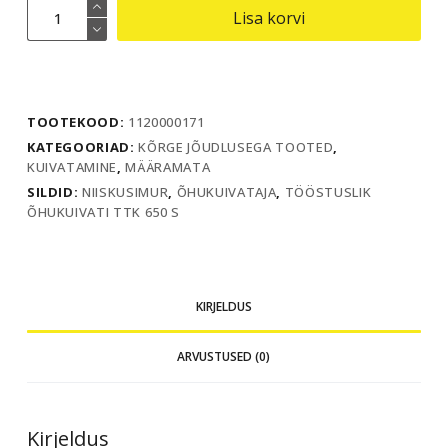
Tööstuslik
Lisa korvi
õhukuivati
TTK
650
S
TOOTEKOOD:
1120000171
kogus
KATEGOORIAD:
KÕRGE JÕUDLUSEGA TOOTED
,
KUIVATAMINE
,
MÄÄRAMATA
SILDID:
NIISKUSIMUR
,
ÕHUKUIVATAJA
,
TÖÖSTUSLIK
ÕHUKUIVATI TTK 650 S
KIRJELDUS
ARVUSTUSED (0)
Kirjeldus