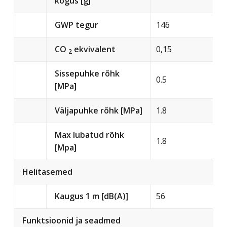
kogus [g]
GWP tegur
146
CO
ekvivalent
0,15
2
Sissepuhke rõhk
0.5
[MPa]
Väljapuhke rõhk [MPa]
1.8
Max lubatud rõhk
1.8
[Mpa]
Helitasemed
Kaugus 1 m [dB(A)]
56
Funktsioonid ja seadmed