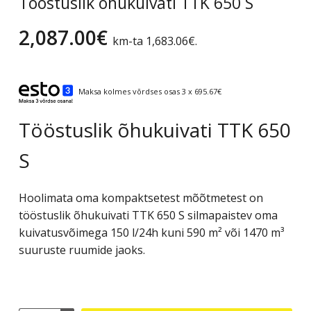
Tööstuslik õhukuivati TTK 650 S
2,087.00
€
km-ta
1,683.06
€
.
Maksa kolmes võrdses osas 3 x 695.67€
Tööstuslik õhukuivati TTK 650
S
Hoolimata oma kompaktsetest mõõtmetest on
tööstuslik õhukuivati TTK 650 S silmapaistev oma
kuivatusvõimega 150 l/24h kuni 590 m² või 1470 m³
suuruste ruumide jaoks.