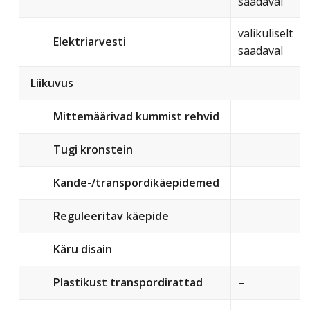
saadaval
valikuliselt
Elektriarvesti
saadaval
Liikuvus
Mittemäärivad kummist rehvid
Tugi kronstein
Kande-/transpordikäepidemed
Reguleeritav käepide
Käru disain
Plastikust transpordirattad
–