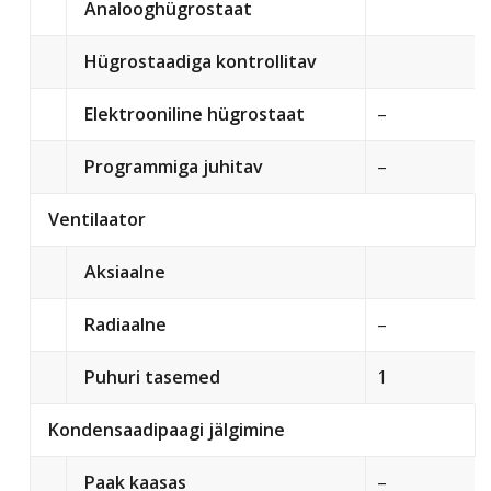
Analooghügrostaat
Hügrostaadiga kontrollitav
Elektrooniline hügrostaat
–
Programmiga juhitav
–
Ventilaator
Aksiaalne
Radiaalne
–
Puhuri tasemed
1
Kondensaadipaagi jälgimine
Paak kaasas
–