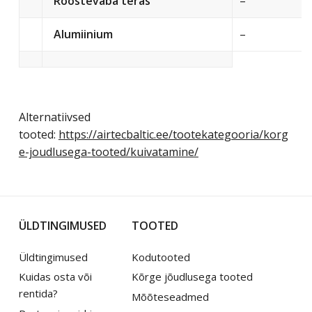
Roostevaba teras
–
Alumiinium
–
Alternatiivsed
tooted:
https://airtecbaltic.ee/tootekategooria/korg
e-joudlusega-tooted/kuivatamine/
ÜLDTINGIMUSED
TOOTED
Üldtingimused
Kodutooted
Kuidas osta või
Kõrge jõudlusega tooted
rentida?
Mõõteseadmed