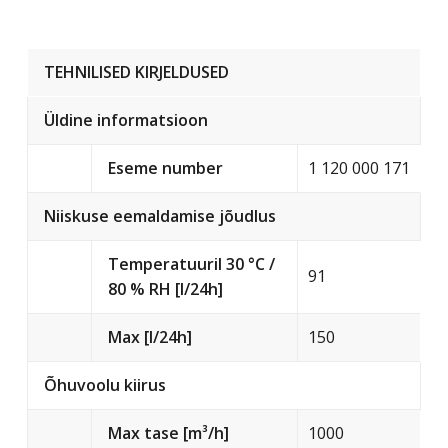
TEHNILISED KIRJELDUSED
Üldine informatsioon
Eseme number
1 120 000 171
Niiskuse eemaldamise jõudlus
Temperatuuril 30 °C /
91
80 % RH [l/24h]
Max [l/24h]
150
Õhuvoolu kiirus
Max tase [m³/h]
1000