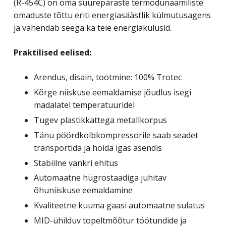
(R-454C) on oma suurepäraste termodünaamiliste
omaduste tõttu eriti energiasäästlik külmutusagens
ja vähendab seega ka teie energiakulusid.
Praktilised eelised:
Arendus, disain, tootmine: 100% Trotec
Kõrge niiskuse eemaldamise jõudlus isegi
madalatel temperatuuridel
Tugev plastikkattega metallkorpus
Tänu pöördkolbkompressorile saab seadet
transportida ja hoida igas asendis
Stabiilne vankri ehitus
Automaatne hügrostaadiga juhitav
õhuniiskuse eemaldamine
Kvaliteetne kuuma gaasi automaatne sulatus
MID-ühilduv topeltmõõtur töötundide ja