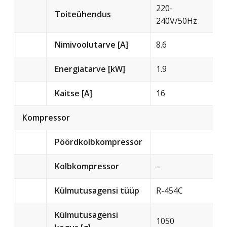
220-
Toiteühendus
240V/50Hz
Nimivoolutarve [A]
8.6
Energiatarve [kW]
1.9
Kaitse [A]
16
Kompressor
Pöördkolbkompressor
Kolbkompressor
–
Külmutusagensi tüüp
R-454C
Külmutusagensi
1050