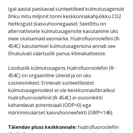
Igal aastal paiskavad sünteetilised külmutusagensid
õhku mitu miljonit tonni keskkonnakahjulikku CO2
heitkogust (kasvuhoonegaase). Seetõttu on
alternatiivsete külmutusagensite kasutamine üks
meie olulisemaid eesmärke. Hüdrofluoroolefiini (R-
454C) kasutamisel külmutusagensina annab see
õhukuivati ​​väärtuslik panus kliimakaitsesse.
Looduslik külmutusagens hüdrofluoroolefiin (R-
454C) on orgaaniline ühend ja on üks
süsivesinikest. Erinevalt sünteetilistest
külmutusagensidest ei ole keskkonnasõbralikul
hüdrofluoroolefiinil (R-454C) ei osoonikihti
kahandavat potentsiaali (ODP=0) ega
märkimisväärset kasvuhooneefekti (GWP=146).
Täiendav pluss keskkonnale:
hüdrofluoroolefiin