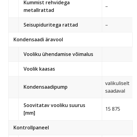
Kummist rehvidega
–
metallrattad
Seisupiduritega rattad
–
Kondensaadi äravool
Vooliku ühendamise võimalus
Voolik kaasas
valikuliselt
Kondensaadipump
saadaval
Soovitatav vooliku suurus
15 875
[mm]
Kontrollpaneel