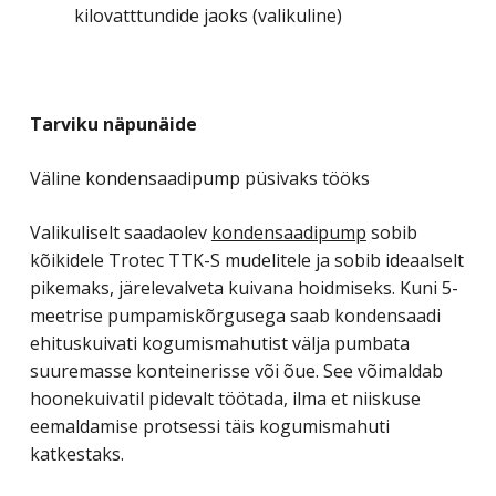
kilovatttundide jaoks (valikuline)
Tarviku näpunäide
Väline kondensaadipump püsivaks tööks
Valikuliselt saadaolev
kondensaadipump
sobib
kõikidele Trotec TTK-S mudelitele ja sobib ideaalselt
pikemaks, järelevalveta kuivana hoidmiseks. Kuni 5-
meetrise pumpamiskõrgusega saab kondensaadi
ehituskuivati ​​kogumismahutist välja pumbata
suuremasse konteinerisse või õue. See võimaldab
hoonekuivatil pidevalt töötada, ilma et niiskuse
eemaldamise protsessi täis kogumismahuti
katkestaks.