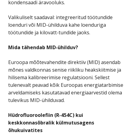
kondensaadi äravooluks.
Valikuliselt saadaval: integreeritud töötundide
loenduri või MID-ühilduva kahe loenduriga
töötundide ja kilovatt-tundide jaoks.
Mida tähendab MID-ühilduv?
Euroopa mõõtevahendite direktiiv (MID) asendab
mõnes valdkonnas senise riikliku heakskiitmise ja
hilisema kalibreerimise regulatsiooni. Sellest
tulenevalt peavad kõik Euroopas energiatarbimise
arveldamiseks kasutatavad energiaarvestid olema
tulevikus MID-ühilduvad.
Hüdrofluoroolefiin (R-454C) kui
keskkonnasõbralik külmutusagens
õhukuivatites