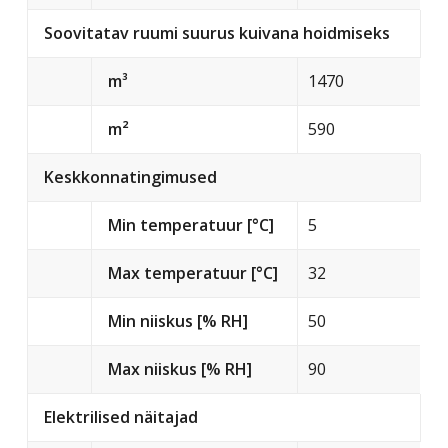
Soovitatav ruumi suurus kuivana hoidmiseks
m³
1470
m²
590
Keskkonnatingimused
Min temperatuur [°C]
5
Max temperatuur [°C]
32
Min niiskus [% RH]
50
Max niiskus [% RH]
90
Elektrilised näitajad