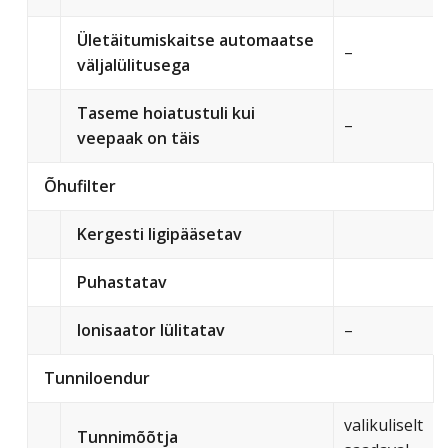
Ületäitumiskaitse automaatse
–
väljalülitusega
Taseme hoiatustuli kui
–
veepaak on täis
Õhufilter
Kergesti ligipääsetav
Puhastatav
Ionisaator lülitatav
–
Tunniloendur
valikuliselt
Tunnimõõtja