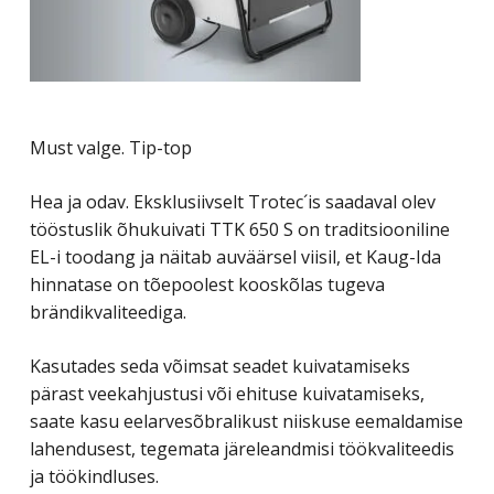
Must valge. Tip-top
Hea ja odav. Eksklusiivselt Trotec´is saadaval olev
tööstuslik õhukuivati TTK 650 S on traditsiooniline
EL-i toodang ja näitab auväärsel viisil, et Kaug-Ida
hinnatase on tõepoolest kooskõlas tugeva
brändikvaliteediga.
Kasutades seda võimsat seadet kuivatamiseks
pärast veekahjustusi või ehituse kuivatamiseks,
saate kasu eelarvesõbralikust niiskuse eemaldamise
lahendusest, tegemata järeleandmisi töökvaliteedis
ja töökindluses.