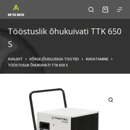
S
k
i
p
Tööstuslik õhukuivati TTK 650
t
S
o
c
o
AVALEHT
KÕRGE JÕUDLUSEGA TOOTED
KUIVATAMINE
n
TÖÖSTUSLIK ÕHUKUIVATI TTK 650 S
t
e
n
t