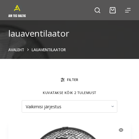
S
k
i
p
lauaventilaator
t
o
AVALEHT
LAUAVENTILAATOR
c
o
n
t
FILTER
e
n
KUVATAKSE KÕIK 2 TULEMUST
t