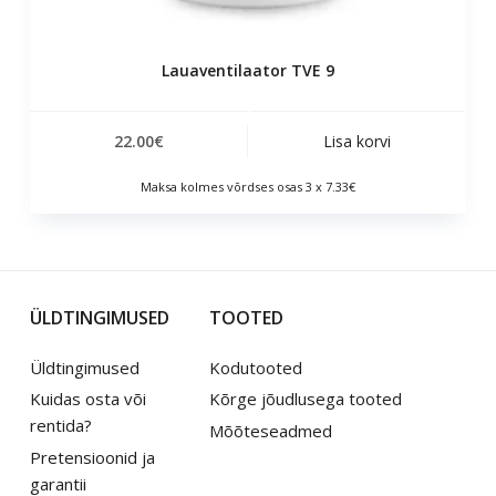
Lauaventilaator TVE 9
22.00
€
Lisa korvi
Maksa kolmes võrdses osas 3 x 7.33€
ÜLDTINGIMUSED
TOOTED
Üldtingimused
Kodutooted
Kuidas osta või
Kõrge jõudlusega tooted
rentida?
Mõõteseadmed
Pretensioonid ja
garantii