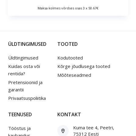
Maksa kolmes võrdses osas 3 x 50.67€
ÜLDTINGIMUSED
TOOTED
Üldtingimused
Kodutooted
Kuidas osta või
Kõrge jõudlusega tooted
rentida?
Mõõteseadmed
Pretensioonid ja
garantii
Privaatsuspoliitika
TEENUSED
KONTAKT
Kuma tee 4, Peetri,
Tööstus ja
75312 Eesti
kaubandus