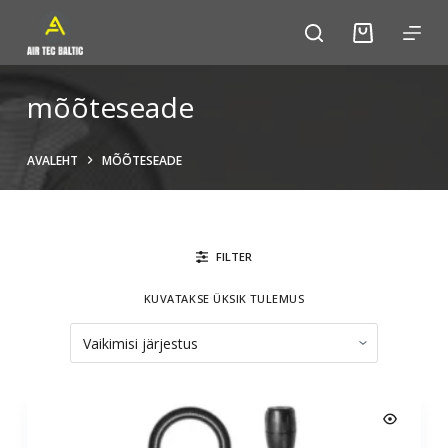
S
k
i
p
mõõteseade
t
o
AVALEHT
MÕÕTESEADE
c
o
n
t
FILTER
e
n
KUVATAKSE ÜKSIK TULEMUS
t