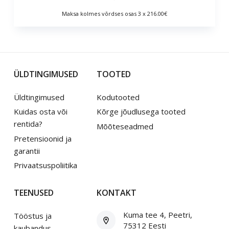
Maksa kolmes võrdses osas 3 x 216.00€
ÜLDTINGIMUSED
TOOTED
Üldtingimused
Kodutooted
Kuidas osta või
Kõrge jõudlusega tooted
rentida?
Mõõteseadmed
Pretensioonid ja
garantii
Privaatsuspoliitika
TEENUSED
KONTAKT
Kuma tee 4, Peetri,
Tööstus ja
75312 Eesti
kaubandus