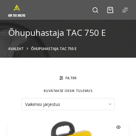
S
k
i
p
Õhupuhastaja TAC 750 E
t
o
AVALEHT
ÕHUPUHASTAJA TAC 750 E
c
o
n
t
FILTER
e
n
KUVATAKSE ÜKSIK TULEMUS
t