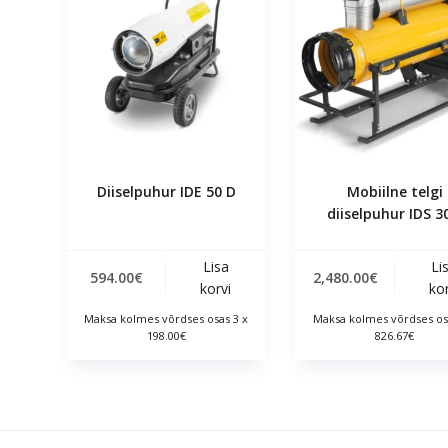
Diiselpuhur IDE 50 D
Mobiilne telgi
diiselpuhur IDS 3
Lisa
Li
594.00
€
2,480.00
€
korvi
kor
Maksa kolmes võrdses osas 3 x
Maksa kolmes võrdses os
198.00€
826.67€