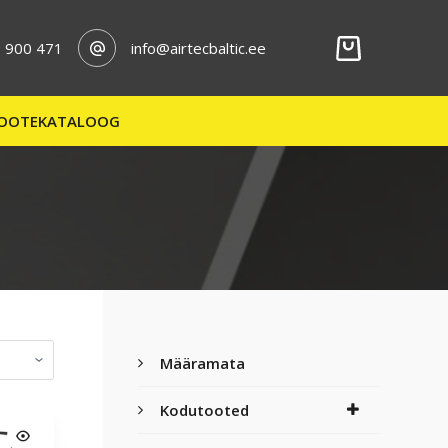
 900 471
info@airtecbaltic.ee
OOTEKATALOOG
Määramata
Kodutooted