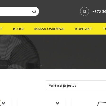
+372 56
ST
BLOGI
MAKSA OSADENA!
KONTAKT
T