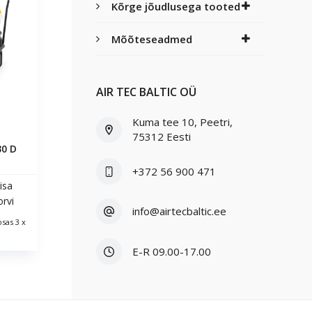
Kõrge jõudlusega tooted
Mõõteseadmed
AIR TEC BALTIC OÜ
Kuma tee 10, Peetri,
a
75312 Eesti
30 D
+372 56 900 471
isa
orvi
info@airtecbaltic.ee
sas 3 x
E-R 09.00-17.00