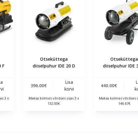
Otseküttega
Otsekütteg
0 F
diiselpuhur IDE 20 D
diiselpuhur IDE 
sa
Lisa
L
396.00
€
440.00
€
vi
korvi
k
as 3 x
Maksa kolmes võrdses osas 3 x
Maksa kolmes võrdses o
132.00€
146.67€