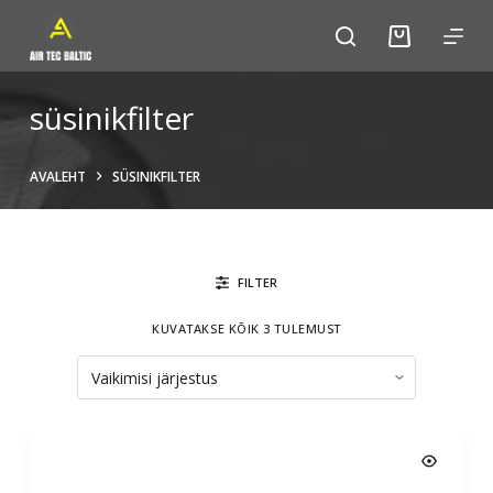
S
k
i
p
süsinikfilter
t
o
AVALEHT
SÜSINIKFILTER
c
o
n
t
FILTER
e
n
KUVATAKSE KÕIK 3 TULEMUST
t