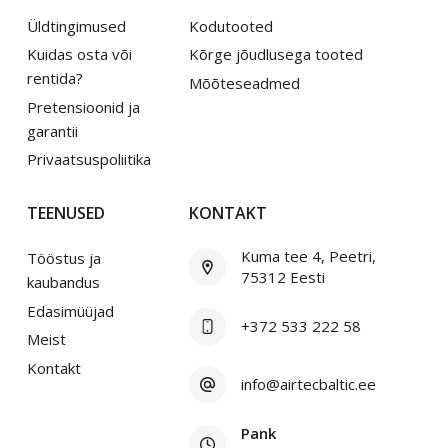
Üldtingimused
Kodutooted
Kuidas osta või
Kõrge jõudlusega tooted
rentida?
Mõõteseadmed
Pretensioonid ja
garantii
Privaatsuspoliitika
TEENUSED
KONTAKT
Kuma tee 4, Peetri,
Tööstus ja
75312 Eesti
kaubandus
Edasimüüjad
+372 533 222 58
Meist
Kontakt
info@airtecbaltic.ee
Pank