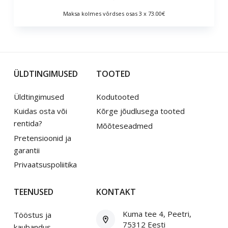
Maksa kolmes võrdses osas 3 x 73.00€
ÜLDTINGIMUSED
TOOTED
Üldtingimused
Kodutooted
Kuidas osta või
Kõrge jõudlusega tooted
rentida?
Mõõteseadmed
Pretensioonid ja
garantii
Privaatsuspoliitika
TEENUSED
KONTAKT
Kuma tee 4, Peetri,
Tööstus ja
75312 Eesti
kaubandus