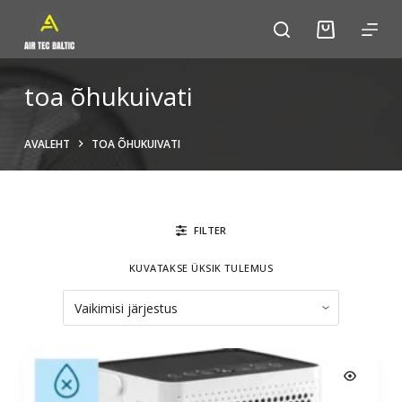
S
k
i
p
toa õhukuivati
t
o
AVALEHT
TOA ÕHUKUIVATI
c
o
n
t
FILTER
e
n
KUVATAKSE ÜKSIK TULEMUS
t