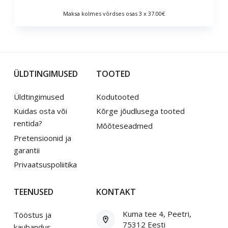
Maksa kolmes võrdses osas 3 x 37.00€
ÜLDTINGIMUSED
TOOTED
Üldtingimused
Kodutooted
Kuidas osta või
Kõrge jõudlusega tooted
rentida?
Mõõteseadmed
Pretensioonid ja
garantii
Privaatsuspoliitika
TEENUSED
KONTAKT
Kuma tee 4, Peetri,
Tööstus ja
75312 Eesti
kaubandus