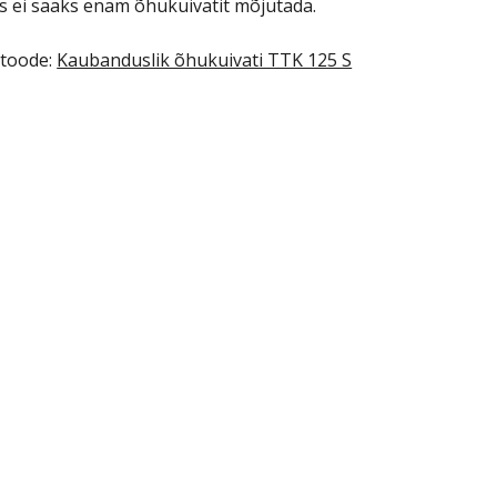
s ei saaks enam õhukuivatit mõjutada.
 toode:
Kaubanduslik õhukuivati TTK 125 S