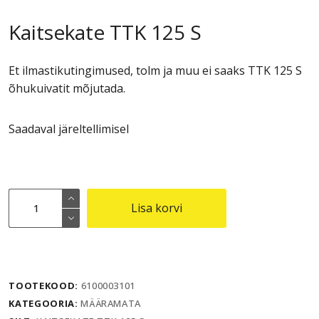
Kaitsekate TTK 125 S
Et ilmastikutingimused, tolm ja muu ei saaks TTK 125 S
õhukuivatit mõjutada.
Saadaval järeltellimisel
Kaitsekate
Lisa korvi
TTK
125
S
kogus
TOOTEKOOD:
6100003101
KATEGOORIA:
MÄÄRAMATA