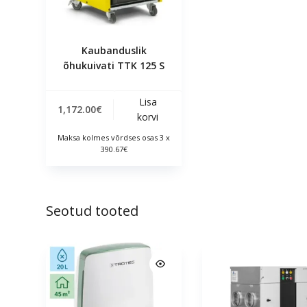
Kaubanduslik
õhukuivati TTK 125 S
Lisa
1,172.00
€
korvi
Maksa kolmes võrdses osas 3 x
390.67€
Seotud tooted