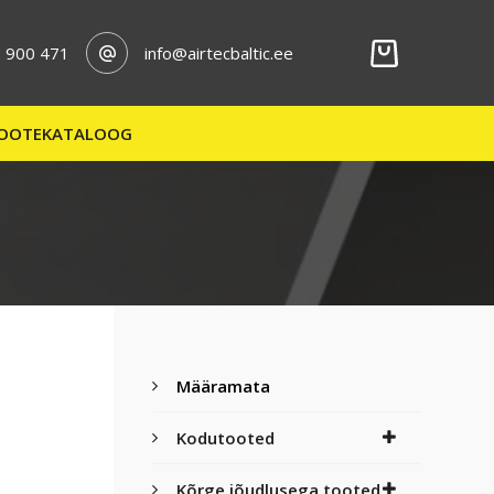
 900 471
info@airtecbaltic.ee
Kaitsekate
Lisa korvi
SAADAVAL JÄRELTELLIMISEL
TTK
OOTEKATALOOG
125
S
kogus
Määramata
Kodutooted
Kõrge jõudlusega tooted