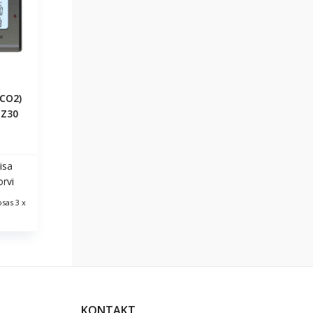
(CO2)
BZ30
isa
orvi
sas 3 x
KONTAKT