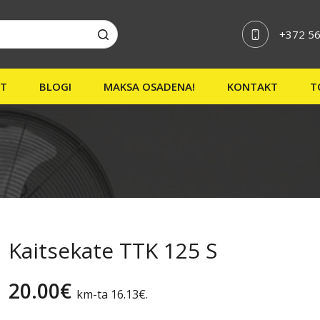
+372 56
20.00
€
km-ta
16.13
€
.
ST
BLOGI
MAKSA OSADENA!
KONTAKT
T
Kaitsekate TTK 125 S
20.00
€
km-ta
16.13
€
.