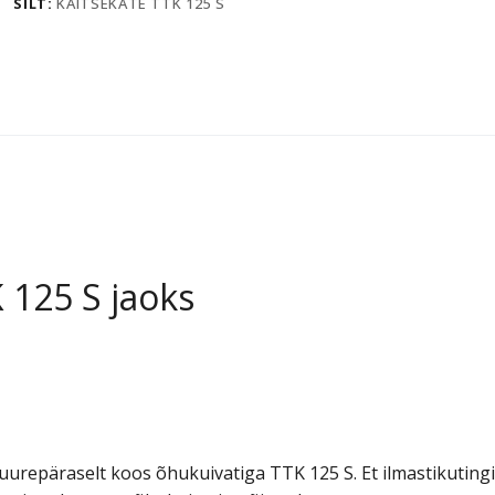
SILT:
KAITSEKATE TTK 125 S
 125 S jaoks
uurepäraselt koos õhukuivatiga TTK 125 S. Et ilmastikuting