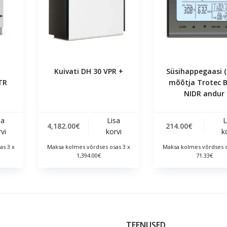
Kuivati ​​DH 30 VPR +
Süsihappegaasi 
TR
mõõtja Trotec 
NIDR andur
sa
Lisa
L
4,182.00
€
214.00
€
vi
korvi
k
as 3 x
Maksa kolmes võrdses osas 3 x
Maksa kolmes võrdses o
1,394.00€
71.33€
D
TEENUSED