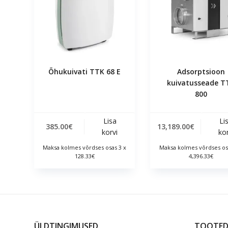
Õhukuivati TTK 68 E
Adsorptsioon
kuivatusseade T
800
Lisa
Li
385.00
€
13,189.00
€
korvi
kor
Maksa kolmes võrdses osas 3 x
Maksa kolmes võrdses os
128.33€
4,396.33€
ÜLDTINGIMUSED
TOOTE