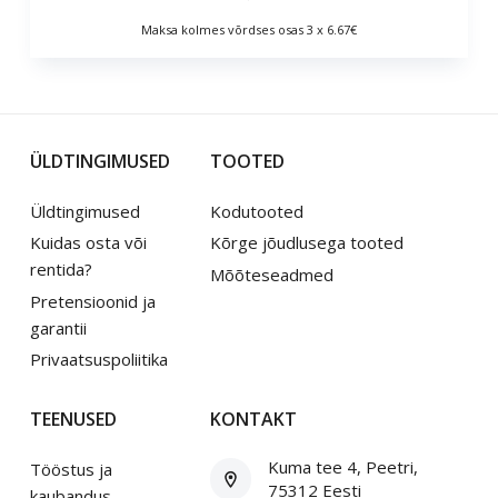
Maksa kolmes võrdses osas 3 x 6.67€
ÜLDTINGIMUSED
TOOTED
Üldtingimused
Kodutooted
Kuidas osta või
Kõrge jõudlusega tooted
rentida?
Mõõteseadmed
Pretensioonid ja
garantii
Privaatsuspoliitika
TEENUSED
KONTAKT
Kuma tee 4, Peetri,
Tööstus ja
75312 Eesti
kaubandus