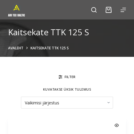
S
k
i
p
Kaitsekate TTK 125 S
t
o
AVALEHT
KAITSEKATE TTK 125 S
c
o
n
t
FILTER
e
n
KUVATAKSE ÜKSIK TULEMUS
t