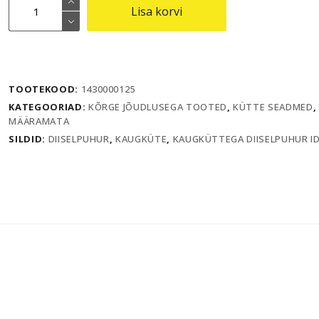
Lisa korvi
diiselpuhur
IDS
30
kogus
TOOTEKOOD:
1430000125
KATEGOORIAD:
KÕRGE JÕUDLUSEGA TOOTED
,
KÜTTE SEADMED
,
MÄÄRAMATA
SILDID:
DIISELPUHUR
,
KAUGKÜTE
,
KAUGKÜTTEGA DIISELPUHUR ID