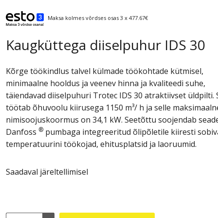
Maksa kolmes võrdses osas 3 x 477.67€
Kaugküttega diiselpuhur IDS 30
Kõrge töökindlus talvel külmade töökohtade kütmisel,
minimaalne hooldus ja veenev hinna ja kvaliteedi suhe,
täiendavad diiselpuhuri Trotec IDS 30 atraktiivset üldpilti.
töötab õhuvoolu kiirusega 1150 m³/ h ja selle maksimaaln
nimisoojuskoormus on 34,1 kW. Seetõttu soojendab sead
®
Danfoss
pumbaga integreeritud õlipõletile kiiresti sobiv
temperatuurini töökojad, ehitusplatsid ja laoruumid.
Saadaval järeltellimisel
Kaugküttega