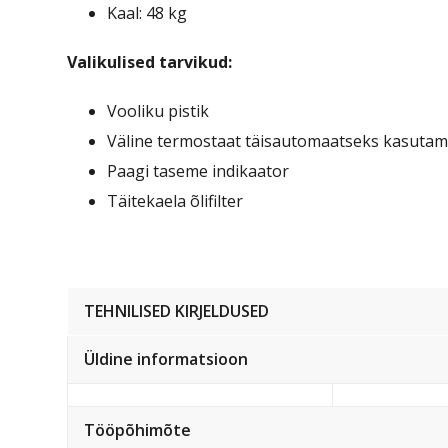
Kaal: 48 kg
Valikulised tarvikud:
Vooliku pistik
Väline termostaat täisautomaatseks kasutam
Paagi taseme indikaator
Täitekaela õlifilter
TEHNILISED KIRJELDUSED
Üldine informatsioon
Tööpõhimõte