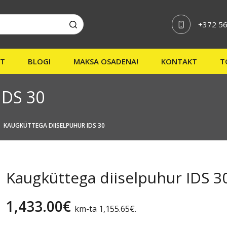
+372 56
ST
BLOGI
MAKSA OSADENA!
KONTAKT
T
IDS 30
KAUGKÜTTEGA DIISELPUHUR IDS 30
Kaugküttega diiselpuhur IDS 3
1,433.00
€
km-ta
1,155.65
€
.