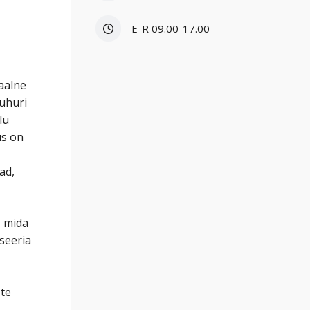
E-R 09.00-17.00
aalne
puhuri
lu
us on
ad,
, mida
 seeria
 te