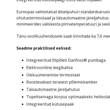
Euroopas valmistatud diiselpuhuri standardvarust
ohutustermostaad ja täisautomaatne järeljahutus.
minimeerides väliskesta pinnatemperatuuri ja seelä
Tänu voolikuühendusele saab kinnitada ka 7,6 mee
Seadme praktilised eelised:
Integreeritud õlipõleti Danfoss® pumbaga
Elektrooniline leegikaitse
Ülekuumenemise termostaat
Roostevabast terasest põlemiskamber
Täisautomaatne järeljahutus
Topeltseinaga korpus optimaalseks heliisola
Integreeritud kütusepaak