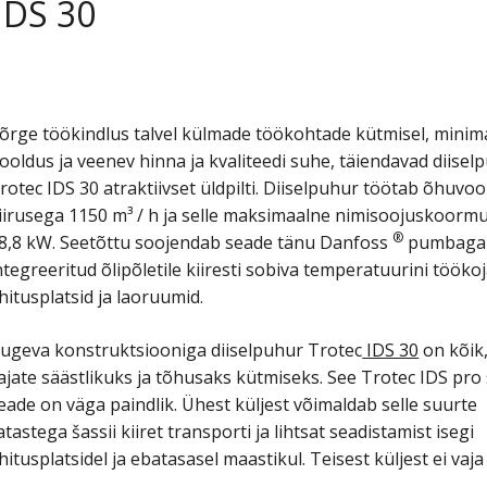
IDS 30
õrge töökindlus talvel külmade töökohtade kütmisel, minim
ooldus ja veenev hinna ja kvaliteedi suhe, täiendavad diisel
rotec IDS 30 atraktiivset üldpilti. Diiselpuhur töötab õhuvoo
iirusega 1150 m³ / h ja selle maksimaalne nimisoojuskoorm
®
8,8 kW. Seetõttu soojendab seade tänu Danfoss
pumbaga
ntegreeritud õlipõletile kiiresti sobiva temperatuurini töökoj
hitusplatsid ja laoruumid.
ugeva konstruktsiooniga diiselpuhur Trotec
IDS 30
on kõik
ajate säästlikuks ja tõhusaks kütmiseks. See Trotec IDS pro
eade on väga paindlik. Ühest küljest võimaldab selle suurte
atastega šassii kiiret transporti ja lihtsat seadistamist isegi
hitusplatsidel ja ebatasasel maastikul. Teisest küljest ei vaja