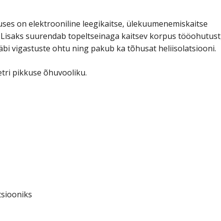
uses on elektrooniline leegikaitse, ülekuumenemiskaitse
 Lisaks suurendab topeltseinaga kaitsev korpus tööohutust
bi vigastuste ohtu ning pakub ka tõhusat heliisolatsiooni.
tri pikkuse õhuvooliku.
tsiooniks