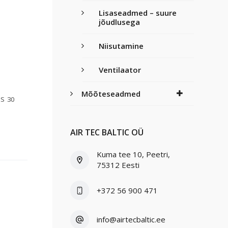
Lisaseadmed – suure
jõudlusega
Niisutamine
Ventilaator
Mõõteseadmed
S 30
AIR TEC BALTIC OÜ
Kuma tee 10, Peetri,
75312 Eesti
+372 56 900 471
info@airtecbaltic.ee