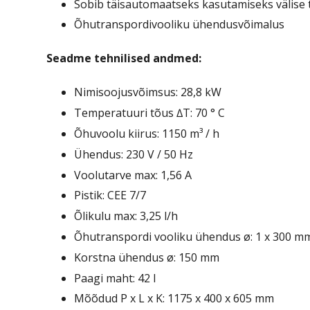
Sobib täisautomaatseks kasutamiseks välise 
Õhutranspordivooliku ühendusvõimalus
Seadme tehnilised andmed:
Nimisoojusvõimsus: 28,8 kW
Temperatuuri tõus ∆T: 70 ° C
Õhuvoolu kiirus: 1150 m³ / h
Ühendus: 230 V / 50 Hz
Voolutarve max: 1,56 A
Pistik: CEE 7/7
Õlikulu max: 3,25 l/h
Õhutranspordi vooliku ühendus ø: 1 x 300 m
Korstna ühendus ø: 150 mm
Paagi maht: 42 l
Mõõdud P x L x K: 1175 x 400 x 605 mm