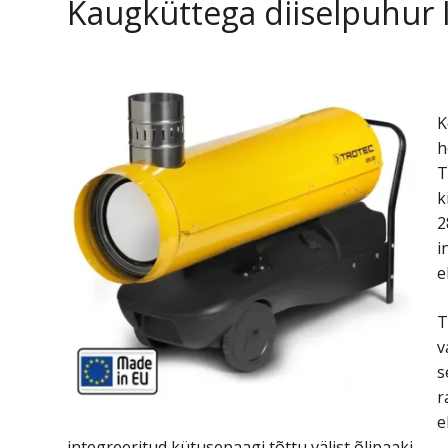
Kaugküttega diiselpuhur 
K
h
T
k
2
i
e
T
v
s
r
e
integreeritud kütusepaagi tõttu välist õlipaaki.