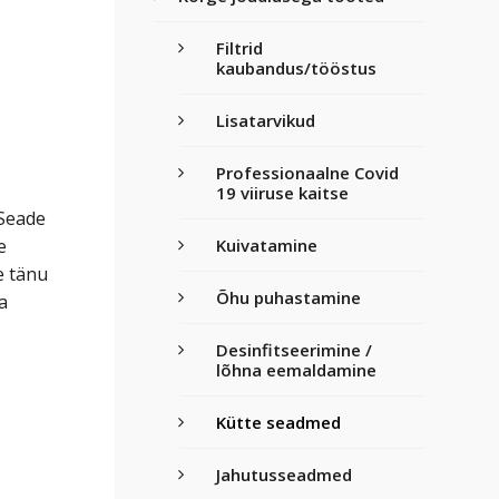
Filtrid
kaubandus/tööstus
Lisatarvikud
Professionaalne Covid
19 viiruse kaitse
 Seade
e
Kuivatamine
e tänu
Õhu puhastamine
a
Desinfitseerimine /
lõhna eemaldamine
Kütte seadmed
Jahutusseadmed