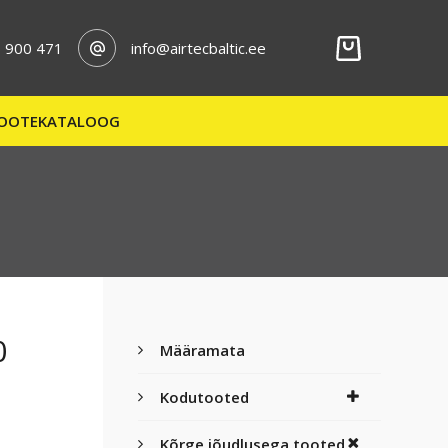
 900 471
info@airtecbaltic.ee
OOTEKATALOOG
0
Määramata
Kodutooted
Kõrge jõudlusega tooted