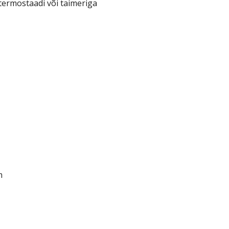
termostaadi või taimeriga
m