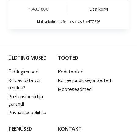
1,433.00
€
Lisa korvi
Maksa kolmes võrdses osas 3 x 477.67€
ÜLDTINGIMUSED
TOOTED
Üldtingimused
Kodutooted
Kuidas osta või
Kõrge jõudlusega tooted
rentida?
Mõõteseadmed
Pretensioonid ja
garantii
Privaatsuspoliitika
TEENUSED
KONTAKT