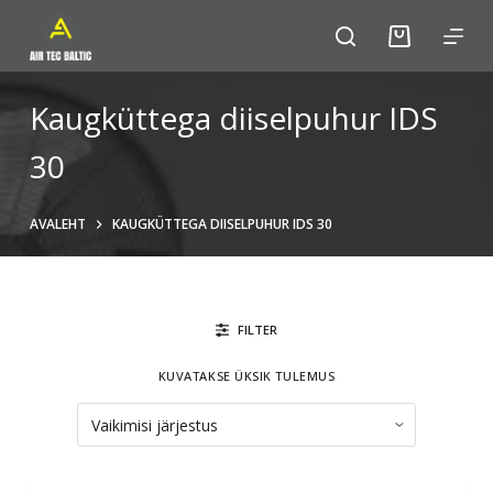
S
k
i
p
Kaugküttega diiselpuhur IDS
t
30
o
c
o
AVALEHT
KAUGKÜTTEGA DIISELPUHUR IDS 30
n
t
e
n
FILTER
t
KUVATAKSE ÜKSIK TULEMUS