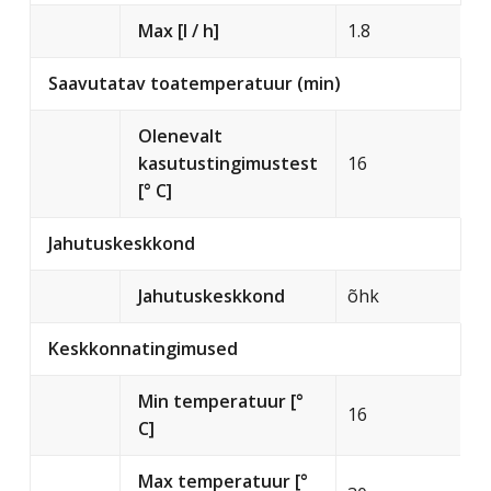
Max [l / h]
1.8
Saavutatav toatemperatuur (min)
Olenevalt
kasutustingimustest
16
[° C]
Jahutuskeskkond
Jahutuskeskkond
õhk
Keskkonnatingimused
Min temperatuur [°
16
C]
Max temperatuur [°