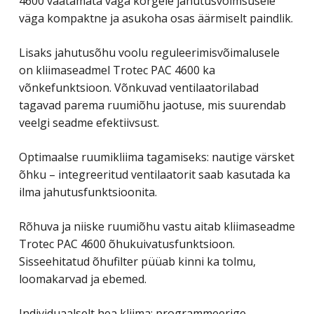
4600 vaatamata väga kõrgele jahutusvõimsusele
väga kompaktne ja asukoha osas äärmiselt paindlik.
Lisaks jahutusõhu voolu reguleerimisvõimalusele
on kliimaseadmel Trotec PAC 4600 ka
võnkefunktsioon. Võnkuvad ventilaatorilabad
tagavad parema ruumiõhu jaotuse, mis suurendab
veelgi seadme efektiivsust.
Optimaalse ruumikliima tagamiseks: nautige värsket
õhku – integreeritud ventilaatorit saab kasutada ka
ilma jahutusfunktsioonita.
Rõhuva ja niiske ruumiõhu vastu aitab kliimaseadme
Trotec PAC 4600 õhukuivatusfunktsioon.
Sisseehitatud õhufilter püüab kinni ka tolmu,
loomakarvad ja ebemed.
Individuaalselt hea kliima: programmeerige