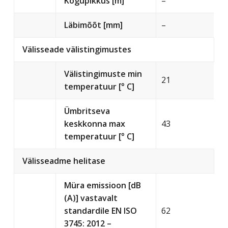
Kogupikkus [m]
–
Läbimõõt [mm]
–
Välisseade välistingimustes
Välistingimuste min
21
temperatuur [° C]
Ümbritseva
keskkonna max
43
temperatuur [° C]
Välisseadme helitase
Müra emissioon [dB
(A)] vastavalt
standardile EN ISO
62
3745: 2012 –