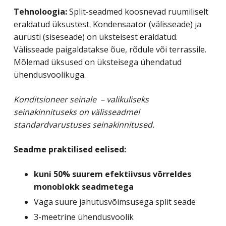
Tehnoloogia:
Split-seadmed koosnevad ruumiliselt
eraldatud üksustest. Kondensaator (välisseade) ja
aurusti (siseseade) on üksteisest eraldatud.
Välisseade paigaldatakse õue, rõdule või terrassile.
Mõlemad üksused on üksteisega ühendatud
ühendusvoolikuga.
Konditsioneer seinale – valikuliseks
seinakinnituseks on välisseadmel
standardvarustuses seinakinnitused.
Seadme praktilised eelised:
kuni 50% suurem efektiivsus võrreldes
monoblokk seadmetega
Väga suure jahutusvõimsusega split seade
3-meetrine ühendusvoolik