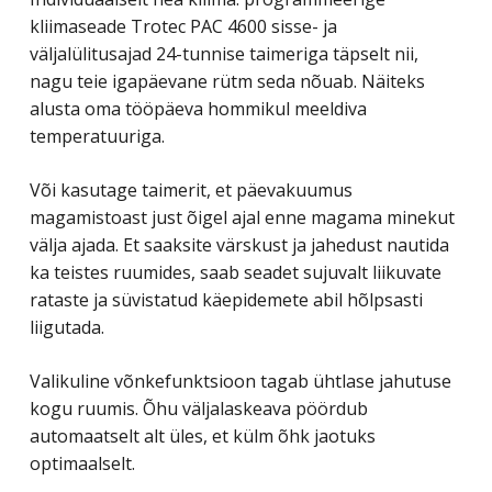
kliimaseade Trotec PAC 4600 sisse- ja
väljalülitusajad 24-tunnise taimeriga täpselt nii,
nagu teie igapäevane rütm seda nõuab. Näiteks
alusta oma tööpäeva hommikul meeldiva
temperatuuriga.
Või kasutage taimerit, et päevakuumus
magamistoast just õigel ajal enne magama minekut
välja ajada. Et saaksite värskust ja jahedust nautida
ka teistes ruumides, saab seadet sujuvalt liikuvate
rataste ja süvistatud käepidemete abil hõlpsasti
liigutada.
Valikuline võnkefunktsioon tagab ühtlase jahutuse
kogu ruumis. Õhu väljalaskeava pöördub
automaatselt alt üles, et külm õhk jaotuks
optimaalselt.