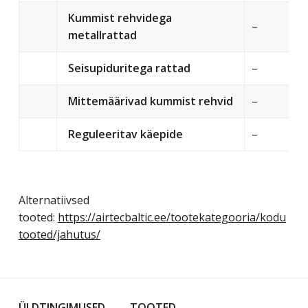
Kummist rehvidega
–
metallrattad
Seisupiduritega rattad
–
Mittemäärivad kummist rehvid
–
Reguleeritav käepide
–
Alternatiivsed
tooted:
https://airtecbaltic.ee/tootekategooria/kodu
tooted/jahutus/
ÜLDTINGIMUSED
TOOTED