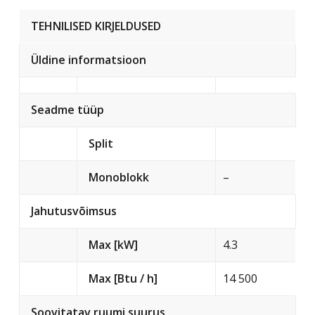
TEHNILISED KIRJELDUSED
Üldine informatsioon
Seadme tüüp
Split
Monoblokk
–
Jahutusvõimsus
Max [kW]
4.3
Max [Btu / h]
14 500
Soovitatav ruumi suurus