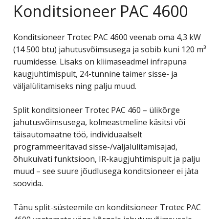
Konditsioneer PAC 4600
Konditsioneer Trotec PAC 4600 veenab oma 4,3 kW
(14 500 btu) jahutusvõimsusega ja sobib kuni 120 m³
ruumidesse. Lisaks on kliimaseadmel infrapuna
kaugjuhtimispult, 24-tunnine taimer sisse- ja
väljalülitamiseks ning palju muud.
Split konditsioneer Trotec PAC 460 – ülikõrge
jahutusvõimsusega, kolmeastmeline käsitsi või
täisautomaatne töö, individuaalselt
programmeeritavad sisse-/väljalülitamisajad,
õhukuivati ​​funktsioon, IR-kaugjuhtimispult ja palju
muud – see suure jõudlusega konditsioneer ei jäta
soovida.
Tänu split-süsteemile on konditsioneer Trotec PAC