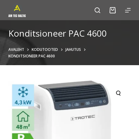
S
k
i
p
Konditsioneer PAC 4600
t
o
AVALEHT
KODUTOOTED
JAHUTUS
c
KONDITSIONEER PAC 4600
o
n
t
e
n
t