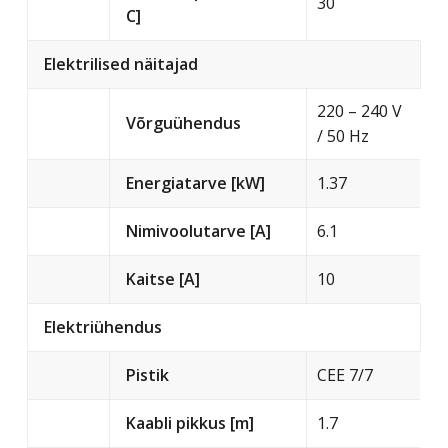
30
C]
Elektrilised näitajad
220 – 240 V
Võrguühendus
/ 50 Hz
Energiatarve [kW]
1.37
Nimivoolutarve [A]
6.1
Kaitse [A]
10
Elektriühendus
Pistik
CEE 7/7
Kaabli pikkus [m]
1.7