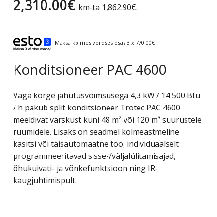
2,310.00
€
km-ta
1,862.90
€
.
Maksa kolmes võrdses osas 3 x 770.00€
Konditsioneer PAC 4600
Väga kõrge jahutusvõimsusega 4,3 kW / 14 500 Btu
/ h pakub split konditsioneer Trotec PAC 4600
meeldivat värskust kuni 48 m² või 120 m³ suurustele
ruumidele. Lisaks on seadmel kolmeastmeline
käsitsi või täisautomaatne töö, individuaalselt
programmeeritavad sisse-/väljalülitamisajad,
õhukuivati- ja võnke​​funktsioon ning IR-
kaugjuhtimispult.