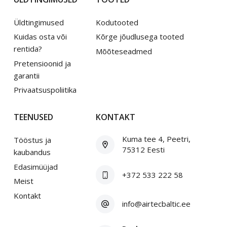
Üldtingimused
Kodutooted
Kuidas osta või
Kõrge jõudlusega tooted
rentida?
Mõõteseadmed
Pretensioonid ja
garantii
Privaatsuspoliitika
TEENUSED
KONTAKT
Kuma tee 4, Peetri,
Tööstus ja
75312 Eesti
kaubandus
Edasimüüjad
+372 533 222 58
Meist
Kontakt
info@airtecbaltic.ee