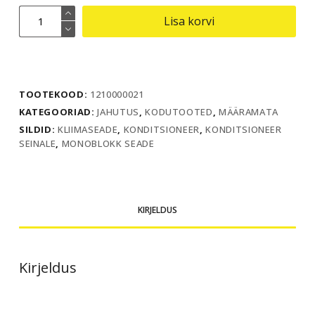
Konditsioneer
Lisa korvi
PAC
4600
kogus
TOOTEKOOD:
1210000021
KATEGOORIAD:
JAHUTUS
,
KODUTOOTED
,
MÄÄRAMATA
SILDID:
KLIIMASEADE
,
KONDITSIONEER
,
KONDITSIONEER
SEINALE
,
MONOBLOKK SEADE
KIRJELDUS
Kirjeldus