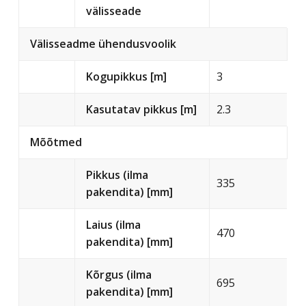
välisseade
Välisseadme ühendusvoolik
Kogupikkus [m]
3
Kasutatav pikkus [m]
2.3
Mõõtmed
Pikkus (ilma
335
pakendita) [mm]
Laius (ilma
470
pakendita) [mm]
Kõrgus (ilma
695
pakendita) [mm]