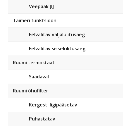
Veepaak [l]
–
Taimeri funktsioon
Eelvalitav väljalülitusaeg
Eelvalitav sisselülitusaeg
Ruumi termostaat
Saadaval
Ruumi õhufilter
Kergesti ligipääsetav
Puhastatav