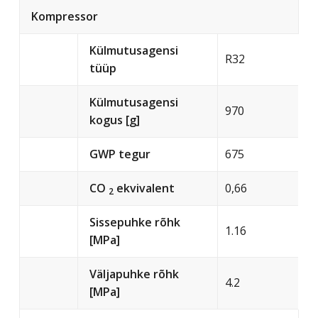
Kompressor
Külmutusagensi
R32
tüüp
Külmutusagensi
970
kogus [g]
GWP tegur
675
CO
ekvivalent
0,66
2
Sissepuhke rõhk
1.16
[MPa]
Väljapuhke rõhk
4.2
[MPa]