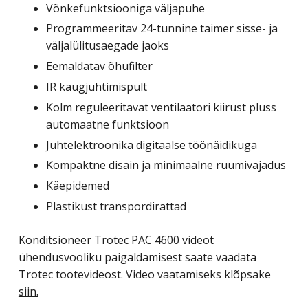
Võnkefunktsiooniga väljapuhe
Programmeeritav 24-tunnine taimer sisse- ja
väljalülitusaegade jaoks
Eemaldatav õhufilter
IR kaugjuhtimispult
Kolm reguleeritavat ventilaatori kiirust pluss
automaatne funktsioon
Juhtelektroonika digitaalse töönäidikuga
Kompaktne disain ja minimaalne ruumivajadus
Käepidemed
Plastikust transpordirattad
Konditsioneer Trotec PAC 4600 videot
ühendusvooliku paigaldamisest saate vaadata
Trotec tootevideost. Video vaatamiseks klõpsake
siin.