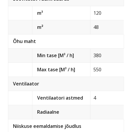
m³
120
m²
48
Õhu maht
Min tase [M³ / h]
380
Max tase [M³ / h]
550
Ventilaator
Ventilaatori astmed
4
Radiaalne
Niiskuse eemaldamise jõudlus