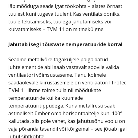
läbimõõduga seade igat töökohta – alates õrnast
tuulest kuni tugeva tuuleni. Kas ventilatsiooniks,
tuule tekitamiseks, tuulega jahutamiseks või
kuivatamiseks – TVM 11 on mitmekülgne.
Jahutab isegi tõusvate temperatuuride korral
Seadme metallvõre tagaküljele paigaldatud
juhtelementide abil saab vastavalt soovile valida
ventilaatori võimsustaseme. Tänu kolmele
saadaolevale kiirustasemele on ventilaatoril Trotec
TVM 11 lihtne toime tulla nii mõõdukate
temperatuuride kui ka kuumade
temperatuuritippudega. Kuna metallresti saab
astmeliselt ümber oma horisontaaltelje kuni 100°
kallutada, siis pole vahet, kas jahutusõhu voolu on
vaja põranda tasandil või kõrgemal – see jõuab igal
juhul sihtkohta!