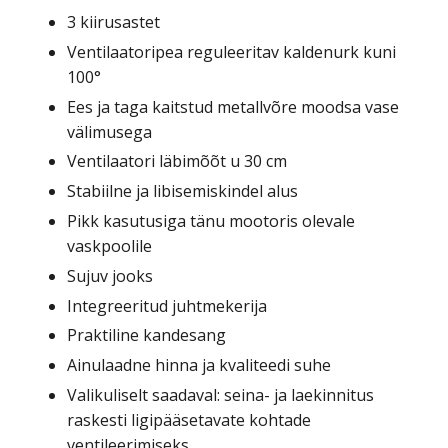
3 kiirusastet
Ventilaatoripea reguleeritav kaldenurk kuni
100°
Ees ja taga kaitstud metallvõre moodsa vase
välimusega
Ventilaatori läbimõõt u 30 cm
Stabiilne ja libisemiskindel alus
Pikk kasutusiga tänu mootoris olevale
vaskpoolile
Sujuv jooks
Integreeritud juhtmekerija
Praktiline kandesang
Ainulaadne hinna ja kvaliteedi suhe
Valikuliselt saadaval: seina- ja laekinnitus
raskesti ligipääsetavate kohtade
ventileerimiseks