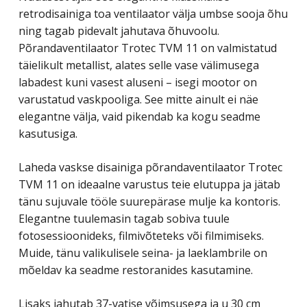
retrodisainiga toa ventilaator ​​välja umbse sooja õhu
ning tagab pidevalt jahutava õhuvoolu.
Põrandaventilaator Trotec TVM 11 on valmistatud
täielikult metallist, alates selle vase välimusega
labadest kuni vasest aluseni – isegi mootor on
varustatud vaskpooliga. See mitte ainult ei näe
elegantne välja, vaid pikendab ka kogu seadme
kasutusiga.
Laheda vaskse disainiga põrandaventilaator Trotec
TVM 11 on ideaalne varustus teie elutuppa ja jätab
tänu sujuvale tööle suurepärase mulje ka kontoris.
Elegantne tuulemasin tagab sobiva tuule
fotosessioonideks, filmivõteteks või filmimiseks.
Muide, tänu valikulisele seina- ja laeklambrile on
mõeldav ka seadme restoranides kasutamine.
Lisaks jahutab 37-vatise võimsusega ja u 30 cm