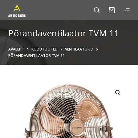
S
k
i
p
Põrandaventilaator TVM 11
t
o
AVALEHT
KODUTOOTED
VENTILAATORID
c
PÕRANDAVENTILAATOR TVM 11
o
n
t
e
n
t