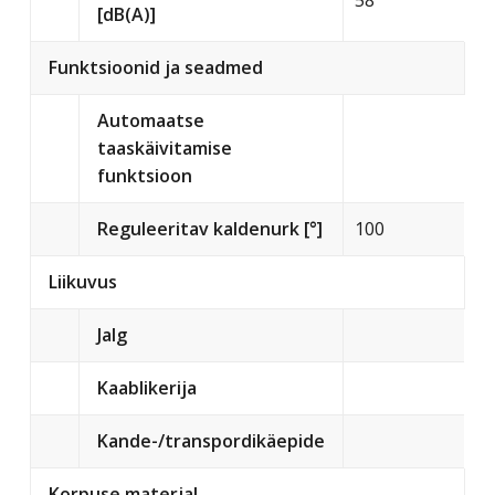
58
[dB(A)]
Funktsioonid ja seadmed
Automaatse
taaskäivitamise
funktsioon
Reguleeritav kaldenurk [°]
100
Liikuvus
Jalg
Kaablikerija
Kande-/transpordikäepide
Korpuse materjal