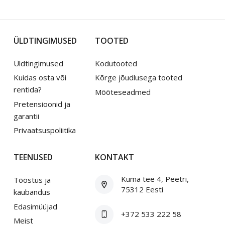
ÜLDTINGIMUSED
TOOTED
Üldtingimused
Kodutooted
Kuidas osta või
Kõrge jõudlusega tooted
rentida?
Mõõteseadmed
Pretensioonid ja
garantii
Privaatsuspoliitika
TEENUSED
KONTAKT
Kuma tee 4, Peetri,
Tööstus ja
75312 Eesti
kaubandus
Edasimüüjad
+372 533 222 58
Meist