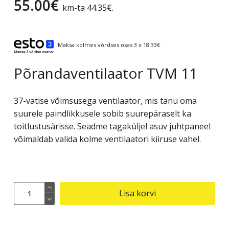
55.00
€
km-ta
44.35
€
.
Maksa kolmes võrdses osas 3 x 18.33€
Põrandaventilaator TVM 11
37-vatise võimsusega ventilaator, mis tänu oma
suurele paindlikkusele sobib suurepäraselt ka
toitlustusärisse. Seadme tagaküljel asuv juhtpaneel
võimaldab valida kolme ventilaatori kiiruse vahel.
Põrandaventilaator
Lisa korvi
TVM
11
kogus