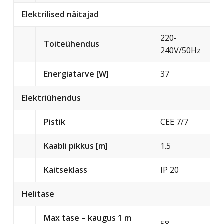
Elektrilised näitajad
220-
Toiteühendus
240V/50Hz
Energiatarve [W]
37
Elektriühendus
Pistik
CEE 7/7
Kaabli pikkus [m]
1.5
Kaitseklass
IP 20
Helitase
Max tase – kaugus 1 m