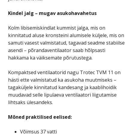
Kindel jalg – mugav asukohavahetus
Kolm libisemiskindlat kummist jalga, mis on
kinnitatud aluse kronsteini alumisele küljele, mis on
samuti vasest valmistatud, tagavad seadme stabiilse
asendi – põrandaventilaator saab hõlpsasti
hakkama ka väiksemate põrutustega.
Kompaktsed ventilaatorid nagu Trotec TVM 11 on
hästi ette valmistatud ka asukoha muutmiseks –
tagaküljele kinnitatud kandesang ja kaablihoidik
muudavad selle lipulaeva ventilaatori liigutamise
lihtsaks ülesandeks.
Mõned praktilised eelised:
Võimsus 37 vatti