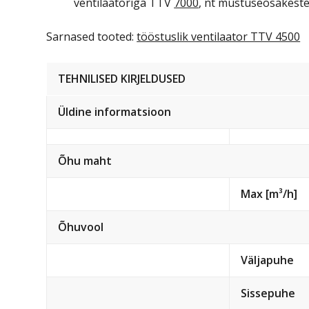
ventilaatoriga TTV
7000
, nt mustuseosakeste
Sarnased tooted:
tööstuslik ventilaator TTV 4500
TEHNILISED KIRJELDUSED
Üldine informatsioon
Õhu maht
Max [m³/h]
Õhuvool
Väljapuhe
Sissepuhe