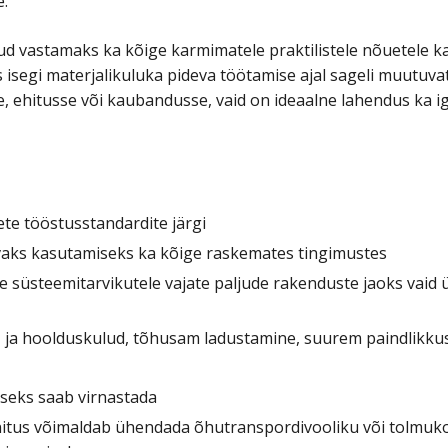
e.
dud vastamaks ka kõige karmimatele praktilistele nõuetele 
s isegi materjalikuluka pideva töötamise ajal sageli muutuva
e, ehitusse või kaubandusse, vaid on ideaalne lahendus ka i
ete tööstusstandardite järgi
vaks kasutamiseks ka kõige raskemates tingimustes
e süsteemitarvikutele vajate paljude rakenduste jaoks vaid 
s- ja hoolduskulud, tõhusam ladustamine, suurem paindlikku
seks saab virnastada
nnitus võimaldab ühendada õhutranspordivooliku või tolmuko