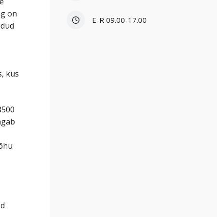
te
ng on
E-R 09.00-17.00
üdud
s, kus
8500
tagab
 õhu
ed