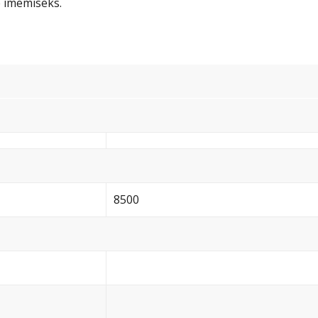
 imemiseks.
8500