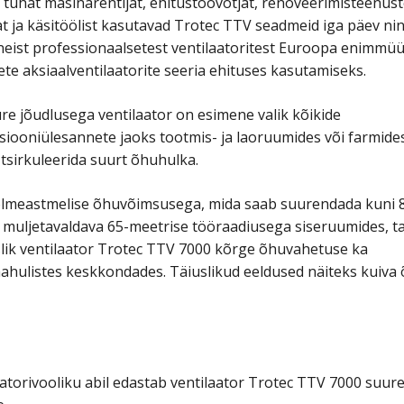
uhat masinarentijat, ehitustöövõtjat, renoveerimisteenus
t ja käsitöölist kasutavad Trotec TTV seadmeid iga päev ni
neist professionaalsetest ventilaatoritest Euroopa enimmü
ete aksiaalventilaatorite seeria ehituses kasutamiseks.
re jõudlusega ventilaator on esimene valik kõikide
tsiooniülesannete jaoks tootmis- ja laoruumides või farmide
 tsirkuleerida suurt õhuhulka.
lmeastmelise õhuvõimsusega, mida saab suurendada kuni 
a muljetavaldava 65-meetrise tööraadiusega siseruumides, 
lik ventilaator Trotec TTV 7000 kõrge õhuvahetuse ka
hulistes keskkondades. Täiuslikud eeldused näiteks kuiva
atorivooliku abil edastab ventilaator Trotec TTV 7000 suur