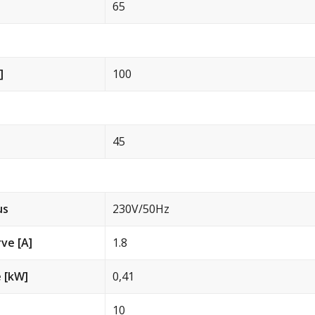
65
]
100
45
us
230V/50Hz
ve [A]
1.8
 [kW]
0,41
10