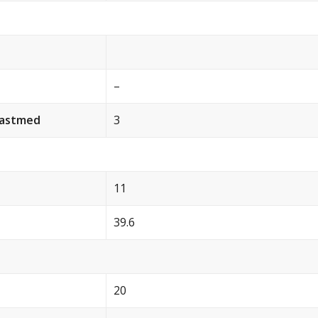
–
 astmed
3
11
39.6
20