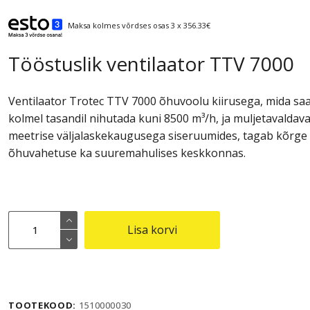
Maksa kolmes võrdses osas 3 x 356.33€
Tööstuslik ventilaator TTV 7000
Ventilaator Trotec TTV 7000 õhuvoolu kiirusega, mida sa
kolmel tasandil nihutada kuni 8500 m³/h, ja muljetavaldava
meetrise väljalaskekaugusega siseruumides, tagab kõrge
õhuvahetuse ka suuremahulises keskkonnas.
Tööstuslik
Lisa korvi
ventilaator
TTV
7000
kogus
TOOTEKOOD:
1510000030