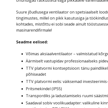
õhuhulgad raskusteta väga pikkadele vahemaadel
Suure jõudlusega ventilaator on spetsiaalselt loo
tingimustes, millel on pikk kasutusiga ja töökindlu
kohtades, mistõttu ei sobi seade ainult tööstusess
masinarendifirmale!
Seadme eelised:
Võimas aksiaalventilaator – valmistatud kõrg
Äärmiselt vastupidav professionaalseks pide
TTV platvormi kontseptsioon: tänu paindlikel
põhiseadet
TTV platvormi eelis: väiksemad investeerimi
Pritsmekindel (IP55)
Transpordiks ja ladustamiseks ruumi säästmi
Saadaval sobiv voolikuadapter: valikuline ki