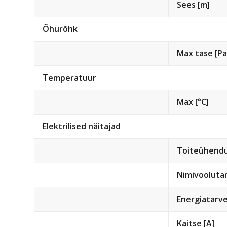
Sees [m]
Õhurõhk
Max tase [Pa
Temperatuur
Max [°C]
Elektrilised näitajad
Toiteühend
Nimivoolutar
Energiatarve
Kaitse [A]