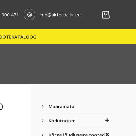
 900 471
info@airtecbaltic.ee
OOTEKATALOOG
0
Määramata
Kodutooted
Kõrge jõudlusega tooted