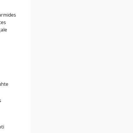
karmides
tes
gale
ühte
s
ti