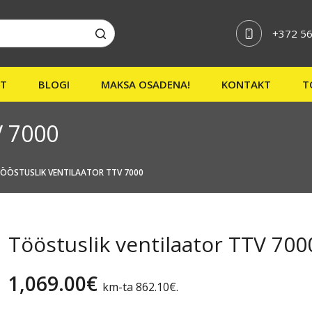
+372 56
ST
BLOGI
MAKSA OSADENA!
KONTAKT
T
V 7000
ÖÖSTUSLIK VENTILAATOR TTV 7000
Tööstuslik ventilaator TTV 700
1,069.00
€
km-ta
862.10
€
.