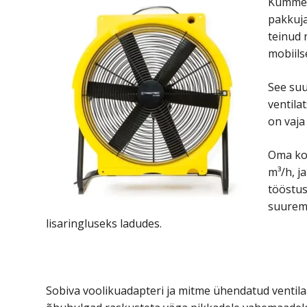
Kümme t
pakkuja
teinud 
mobiils
See suu
ventila
on vaja
Oma ko
m³/h, j
tööstus
suurema
lisaringluseks ladudes.
Sobiva voolikuadapteri ja mitme ühendatud ventila