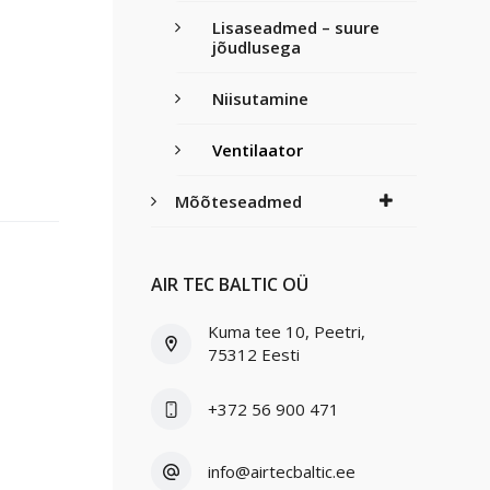
Lisaseadmed – suure
jõudlusega
Niisutamine
Ventilaator
Mõõteseadmed
AIR TEC BALTIC OÜ
Kuma tee 10, Peetri,
75312 Eesti
+372 56 900 471
info@airtecbaltic.ee