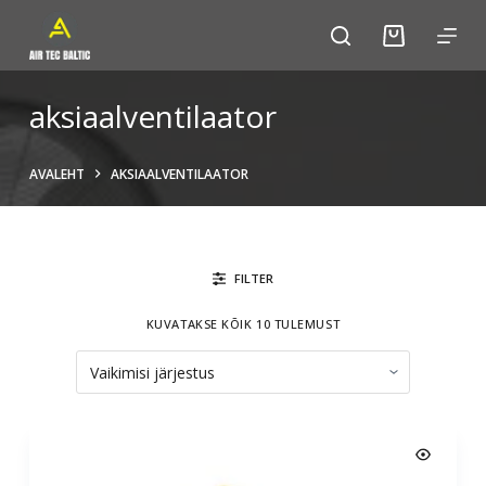
S
k
i
p
aksiaalventilaator
t
o
AVALEHT
AKSIAALVENTILAATOR
c
o
n
t
FILTER
e
n
KUVATAKSE KÕIK 10 TULEMUST
t