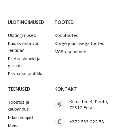
ÜLDTINGIMUSED
TOOTED
Üldtingimused
Kodutooted
Kuidas osta või
Kõrge jõudlusega tooted
rentida?
Mõõteseadmed
Pretensioonid ja
garantii
Privaatsuspoliitika
TEENUSED
KONTAKT
Kuma tee 4, Peetri,
Tööstus ja
75312 Eesti
kaubandus
Edasimüüjad
+372 533 222 58
Meist