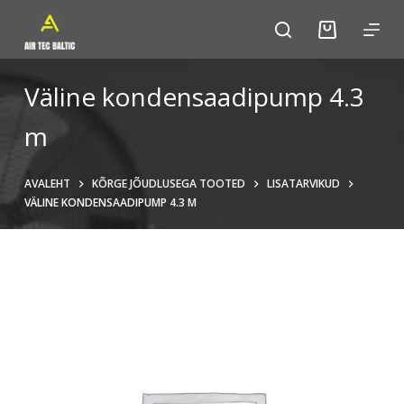
S
k
i
p
Väline kondensaadipump 4.3
t
m
o
c
o
AVALEHT
KÕRGE JÕUDLUSEGA TOOTED
LISATARVIKUD
n
VÄLINE KONDENSAADIPUMP 4.3 M
t
e
n
t