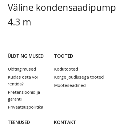
Väline kondensaadipump
4.3 m
ÜLDTINGIMUSED
TOOTED
Üldtingimused
Kodutooted
Kuidas osta või
Kõrge jõudlusega tooted
rentida?
Mõõteseadmed
Pretensioonid ja
garantii
Privaatsuspoliitika
TEENUSED
KONTAKT