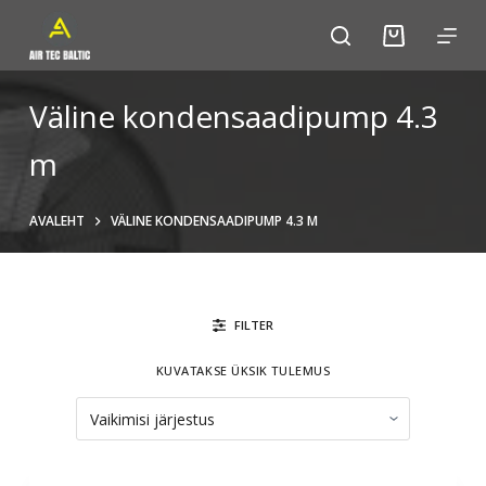
S
k
i
p
Väline kondensaadipump 4.3
t
m
o
c
o
AVALEHT
VÄLINE KONDENSAADIPUMP 4.3 M
n
t
e
n
FILTER
t
KUVATAKSE ÜKSIK TULEMUS