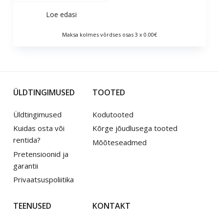
Loe edasi
Maksa kolmes võrdses osas 3 x 0.00€
ÜLDTINGIMUSED
TOOTED
Üldtingimused
Kodutooted
Kuidas osta või
Kõrge jõudlusega tooted
rentida?
Mõõteseadmed
Pretensioonid ja
garantii
Privaatsuspoliitika
TEENUSED
KONTAKT