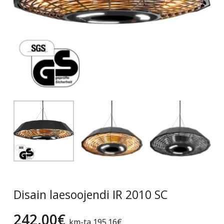
Disain laesoojendi IR 2010 SC
242.00
€
km-ta
195.16
€
.