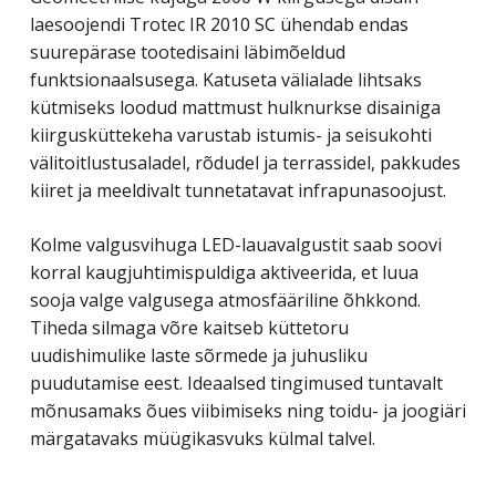
laesoojendi Trotec IR 2010 SC ühendab endas
suurepärase tootedisaini läbimõeldud
funktsionaalsusega. Katuseta välialade lihtsaks
kütmiseks loodud mattmust hulknurkse disainiga
kiirgusküttekeha varustab istumis- ja seisukohti
välitoitlustusaladel, rõdudel ja terrassidel, pakkudes
kiiret ja meeldivalt tunnetatavat infrapunasoojust.
Kolme valgusvihuga LED-lauavalgustit saab soovi
korral kaugjuhtimispuldiga aktiveerida, et luua
sooja valge valgusega atmosfääriline õhkkond.
Tiheda silmaga võre kaitseb küttetoru
uudishimulike laste sõrmede ja juhusliku
puudutamise eest. Ideaalsed tingimused tuntavalt
mõnusamaks õues viibimiseks ning toidu- ja joogiäri
märgatavaks müügikasvuks külmal talvel.