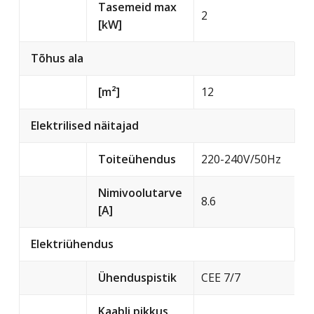
Tasemeid max
2
[kW]
Tõhus ala
[m²]
12
Elektrilised näitajad
Toiteühendus
220-240V/50Hz
Nimivoolutarve
8.6
[A]
Elektriühendus
Ühenduspistik
CEE 7/7
Kaabli pikkus