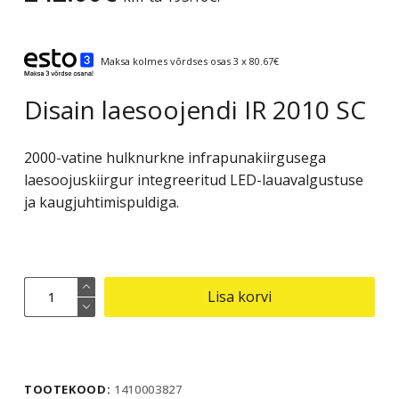
Maksa kolmes võrdses osas 3 x 80.67€
Disain laesoojendi IR 2010 SC
2000-vatine hulknurkne infrapunakiirgusega
laesoojuskiirgur integreeritud LED-lauavalgustuse
ja kaugjuhtimispuldiga.
Disain
Lisa korvi
laesoojendi
IR
2010
SC
TOOTEKOOD:
1410003827
kogus