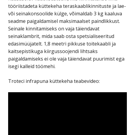
tööriistadeta küttekeha teraskaablikinnituste ja lae-
või seinakonsoolide külge, võimaldab 3 kg kaaluva
seadme paigaldamisel maksimaalset paindlikkust.
Seinale kinnitamiseks on vaja täiendavat
seinaklambrit, mida saab osta spetsialiseeritud
edasimüüjatelt. 1,8 meetri pikkuse toitekaabli ja
kaitsepistikuga kiirgussoojendi lihtsaks
paigaldamiseks ei ole vaja täiendavat puurimist ega
isegi kalleid töömehi.
Troteci infrapuna küttekeha teabevideo: