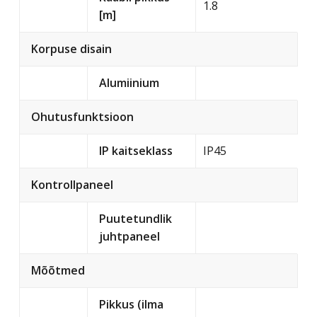
1.8
[m]
Korpuse disain
Alumiinium
Ohutusfunktsioon
IP kaitseklass
IP45
Kontrollpaneel
Puutetundlik
juhtpaneel
Mõõtmed
Pikkus (ilma