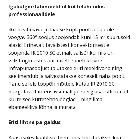
Igakülgne läbimõeldud küttelahendus
professionaalidele
46 cm vihmavarju laadse kupli poolt allapoole
voogav 360° soojus soojendab kuni 15 m² suuruseid
alasid. Erinevalt tavalistest konvektoritest ei
soojenda IR 2010 SC esmalt välisõhku, mis on
välistingimustes äärmiselt ebaefektiivne.
Infrapunasoojust tajutakse eriti meeldivana ning
see imendub ja salvestatakse koheselt naha poolt.
Tänu sellele tööpõhimõttele kütab
IR 2010 SC
märgatavalt intensiivsemalt ja energiasäästlikumalt
kui teised küttetehnoloogiad – ning ilma
ebameeldiva lõhna ja mürata.
Eriti lihtne paigaldus
Kaasasolev kaablisüsteem, mis kinnitatakse ilma