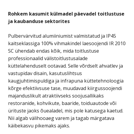
Rohkem kasumit külmadel päevadel toitlustuse
ja kaubanduse sektorites
Pulbervärvitud alumiiniumist valmistatud ja IP45
kaitseklassiga 100% vihmakindel laesoojendi IR 2010
SC ühendab endas kõik, mida toitlustuse
professionaalid välistoitlustusalade
küttelahenduselt ootavad. Selle võrdselt ahvatlev ja
vastupidav disain, kasutuslihtsus
kaugjuhtimispuldiga ja infrapuna küttetehnoloogia
kõrge efektiivsuse tase, muudavad kiirgussoojendi
majanduslikult atraktiivseks soojusallikaks
restoranide, kohvikute, baaride, toiduautode või
ürituste jaoks õuealadel, mis pole katusega kaetud.
Nii algab välihooaeg varem ja tagab märgatava
käibekasvu pikemaks ajaks.