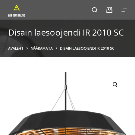
S
k
i
p
Disain laesoojendi IR 2010 SC
t
o
AVALEHT
MÄÄRAMATA
DISAIN LAESOOJENDI IR 2010 SC
c
o
n
t
e
n
t