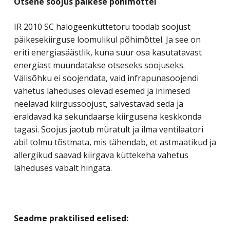
Otsene soojus päikese põhimõttel
IR 2010 SC halogeenküttetoru toodab soojust
päikesekiirguse loomulikul põhimõttel. Ja see on
eriti energiasäästlik, kuna suur osa kasutatavast
energiast muundatakse otseseks soojuseks.
Välisõhku ei soojendata, vaid infrapunasoojendi
vahetus läheduses olevad esemed ja inimesed
neelavad kiirgussoojust, salvestavad seda ja
eraldavad ka sekundaarse kiirgusena keskkonda
tagasi. Soojus jaotub müratult ja ilma ventilaatori
abil tolmu tõstmata, mis tähendab, et astmaatikud ja
allergikud saavad kiirgava küttekeha vahetus
läheduses vabalt hingata.
Seadme praktilised eelised: