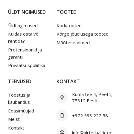
ÜLDTINGIMUSED
TOOTED
Üldtingimused
Kodutooted
Kuidas osta või
Kõrge jõudlusega tooted
rentida?
Mõõteseadmed
Pretensioonid ja
garantii
Privaatsuspoliitika
TEENUSED
KONTAKT
Kuma tee 4, Peetri,
Tööstus ja
75312 Eesti
kaubandus
Edasimüüjad
+372 533 222 58
Meist
Kontakt
info@airtecbaltic.ee