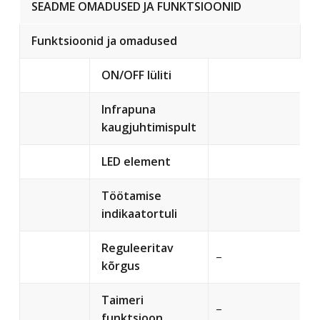
SEADME OMADUSED JA FUNKTSIOONID
Funktsioonid ja omadused
ON/OFF lüliti
Infrapuna
kaugjuhtimispult
LED element
Töötamise
indikaatortuli
Reguleeritav
–
kõrgus
Taimeri
–
funktsioon