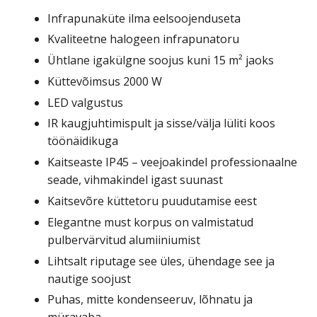
Infrapunaküte ilma eelsoojenduseta
Kvaliteetne halogeen infrapunatoru
Ühtlane igakülgne soojus kuni 15 m² jaoks
Küttevõimsus 2000 W
LED valgustus
IR kaugjuhtimispult ja sisse/välja lüliti koos
töönäidikuga
Kaitseaste IP45 – veejoakindel professionaalne
seade, vihmakindel igast suunast
Kaitsevõre küttetoru puudutamise eest
Elegantne must korpus on valmistatud
pulbervärvitud alumiiniumist
Lihtsalt riputage see üles, ühendage see ja
nautige soojust
Puhas, mitte kondenseeruv, lõhnatu ja