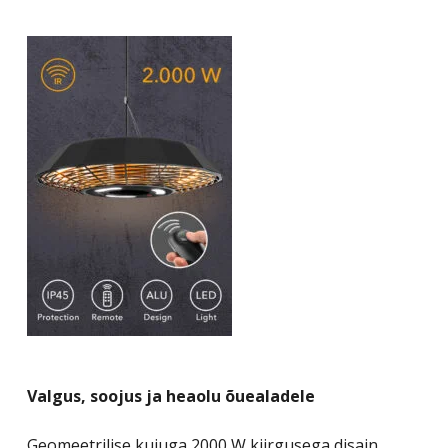
Valgus, soojus ja heaolu õuealadele
Geomeetrilise kujuga 2000 W kiirgusega disain