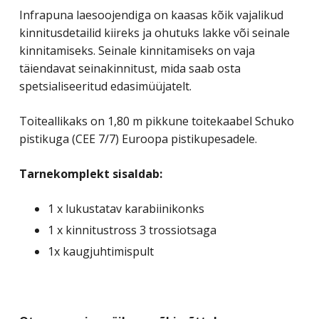
Infrapuna laesoojendiga on kaasas kõik vajalikud
kinnitusdetailid kiireks ja ohutuks lakke või seinale
kinnitamiseks. Seinale kinnitamiseks on vaja
täiendavat seinakinnitust, mida saab osta
spetsialiseeritud edasimüüjatelt.
Toiteallikaks on 1,80 m pikkune toitekaabel Schuko
pistikuga (CEE 7/7) Euroopa pistikupesadele.
Tarnekomplekt sisaldab:
1 x lukustatav karabiinikonks
1 x kinnitustross 3 trossiotsaga
1x kaugjuhtimispult