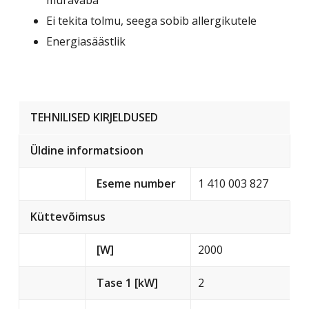
müravaba
Ei tekita tolmu, seega sobib allergikutele
Energiasäästlik
TEHNILISED KIRJELDUSED
Üldine informatsioon
Eseme number
1 410 003 827
Küttevõimsus
[W]
2000
Tase 1 [kW]
2